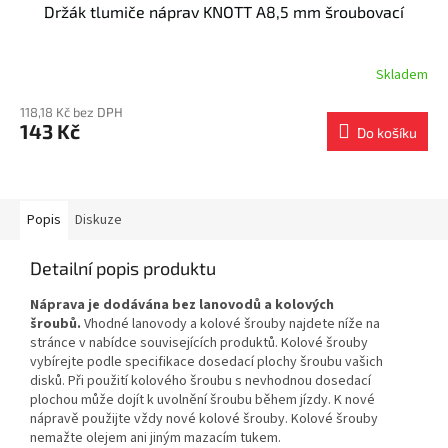
Držák tlumiče náprav KNOTT A8,5 mm šroubovací
Skladem
118,18 Kč bez DPH
143 Kč
Do košíku
Popis
Diskuze
Detailní popis produktu
Náprava je dodávána bez lanovodů a kolových
šroubů.
Vhodné lanovody a kolové šrouby najdete níže na
stránce v nabídce souvisejících produktů. Kolové šrouby
vybírejte podle specifikace dosedací plochy šroubu vašich
disků. Při použití kolového šroubu s nevhodnou dosedací
plochou může dojít k uvolnění šroubu během jízdy. K nové
nápravě použijte vždy nové kolové šrouby. Kolové šrouby
nemažte olejem ani jiným mazacím tukem.