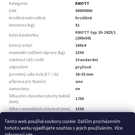
Kategorie
:
KNOTT
EAN
:
60059000
brzděná/nebrzděná
:
brzděná
hmotnost (kg)
:
51
KNOTT typ 20-2425/1
kolová jednotka
:
(200x50)
kolový úchyt
:
100x4
maximální zatížení nápravy (kg)
:
1350
odolnost vůči vodě
:
Standardní
odpružení
:
pryžové
povolený zális kola (ET / IS)
:
26-35 mm
příprava pro tlumiče
:
ano
samostavy
:
ne
šířka přes dosedací plochy bubnů
1750
(mm)
:
šířka v montážních úchytech (mm)
:
1350
úhel ramen (°)
:
15
Tento web používá soubory cookie. Dalším procházením
tohoto webu vyjadřujete souhlas s jejich používáním.. Více
Z
informací
zde
.