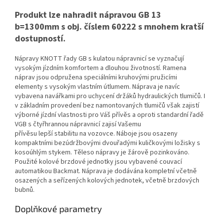
Produkt lze nahradit nápravou GB 13
b=1300mm s obj. číslem 60222 s mnohem kratší
dostupností.
Nápravy KNOTT řady GB s kulatou nápravnicí se vyznačují
vysokým jízdním komfortem a dlouhou životností. Ramena
náprav jsou odpružena speciálními kruhovými pružicími
elementy s vysokým vlastním útlumem. Náprava je navíc
vybavena navářkami pro uchycení držáků hydraulických tlumičů. I
v základním provedení bez namontovaných tlumičů však zajistí
výborné jízdní vlastnosti pro Váš přívěs a oproti standardní řadě
VGB s čtyřhrannou nápravnicí zajisí Vašemu
přívěsu lepší stabilitu na vozovce. Náboje jsou osazeny
kompaktními bezúdržbovými dvouřadými kuličkovými ložisky s
kosoúhlým stykem. Těleso nápravy je žárově pozinkováno.
Použité kolové brzdové jednotky jsou vybavené couvací
automatikou Backmat. Náprava je dodávána kompletní včetně
osazených a seřízených kolových jednotek, včetně brzdových
bubnů.
Doplňkové parametry