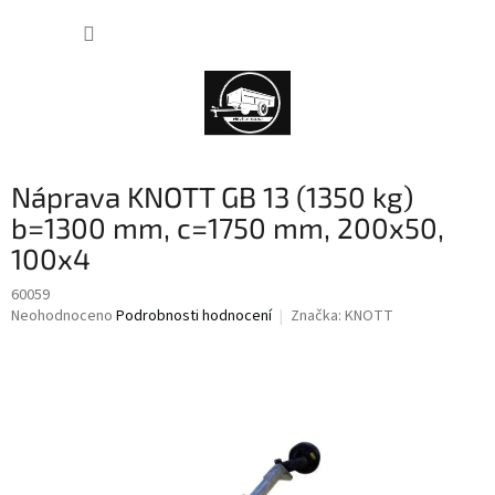
Přejít
NÁKUP
na
obsah
KOŠÍK
Náprava KNOTT GB 13 (1350 kg)
b=1300 mm, c=1750 mm, 200x50,
100x4
60059
Průměrné
Neohodnoceno
Podrobnosti hodnocení
Značka:
KNOTT
hodnocení
produktu
je
0,0
z
5
hvězdiček.