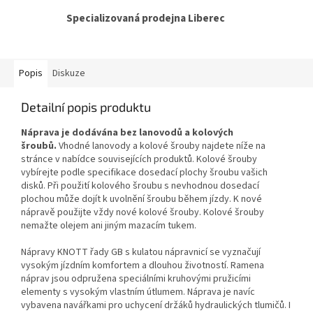
Specializovaná prodejna Liberec
Popis
Diskuze
Detailní popis produktu
Náprava je dodávána bez lanovodů a kolových
šroubů.
Vhodné lanovody a kolové šrouby najdete níže na
stránce v nabídce souvisejících produktů. Kolové šrouby
vybírejte podle specifikace dosedací plochy šroubu vašich
disků. Při použití kolového šroubu s nevhodnou dosedací
plochou může dojít k uvolnění šroubu během jízdy. K nové
nápravě použijte vždy nové kolové šrouby. Kolové šrouby
nemažte olejem ani jiným mazacím tukem.
Nápravy KNOTT řady GB s kulatou nápravnicí se vyznačují
vysokým jízdním komfortem a dlouhou životností. Ramena
náprav jsou odpružena speciálními kruhovými pružicími
elementy s vysokým vlastním útlumem. Náprava je navíc
vybavena navářkami pro uchycení držáků hydraulických tlumičů. I