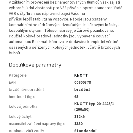
v základním provedení bez namontovaných tlumičů však zajistí
výborné jízdní vlastnosti pro Váš přívěs a oproti standardní řadě
VGB s čtyřhrannou nápravnicí zajisí Vašemu
přívěsu lepší stabilitu na vozovce. Náboje jsou osazeny
kompaktními bezúdržbovými dvouřadými kuličkovými ložisky s
kosoúhlým stykem. Těleso nápravy je žárově pozinkováno.
Použité kolové brzdové jednotky jsou vybavené couvací
automatikou Backmat. Náprava je dodávána kompletní včetně
osazených a seřízených kolových jednotek, včetně brzdových
bubnů.
Doplňkové parametry
Kategorie
:
KNOTT
EAN
:
00600378
brzděná/nebrzděná
:
brzděná
hmotnost (kg)
:
65
KNOTT typ 20-2425/1
kolová jednotka
:
(200x50)
kolový úchyt
:
112x5
maximální zatížení nápravy (kg)
:
1350
odolnost vůči vodě
:
Standardní