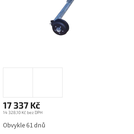
17 337 Kč
14 328,10 Kč bez DPH
Měrná
Obvykle 61 dnů
cena: