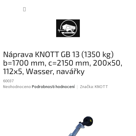
Přejít
NÁKUP
na
obsah
KOŠÍK
Náprava KNOTT GB 13 (1350 kg)
b=1700 mm, c=2150 mm, 200x50,
112x5, Wasser, navářky
60037
Průměrné
Neohodnoceno
Podrobnosti hodnocení
Značka:
KNOTT
hodnocení
produktu
je
0,0
z
5
hvězdiček.