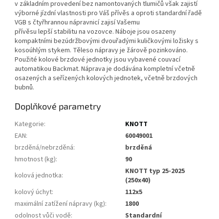
v základním provedení bez namontovaných tlumičů však zajistí
výborné jízdní vlastnosti pro Váš přívěs a oproti standardní řadě
VGB s čtyřhrannou nápravnicí zajisí Vašemu
přívěsu lepší stabilitu na vozovce. Náboje jsou osazeny
kompaktními bezúdržbovými dvouřadými kuličkovými ložisky s
kosoúhlým stykem. Těleso nápravy je žárově pozinkováno.
Použité kolové brzdové jednotky jsou vybavené couvací
automatikou Backmat. Náprava je dodávána kompletní včetně
osazených a seřízených kolových jednotek, včetně brzdových
bubnů.
Doplňkové parametry
Kategorie
:
KNOTT
EAN
:
60049001
brzděná/nebrzděná
:
brzděná
hmotnost (kg)
:
90
KNOTT typ 25-2025
kolová jednotka
:
(250x40)
kolový úchyt
:
112x5
maximální zatížení nápravy (kg)
:
1800
odolnost vůči vodě
:
Standardní