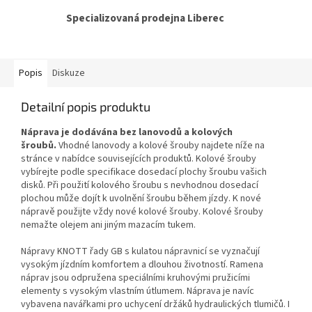
Specializovaná prodejna Liberec
Popis
Diskuze
Detailní popis produktu
Náprava je dodávána bez lanovodů a kolových
šroubů.
Vhodné lanovody a kolové šrouby najdete níže na
stránce v nabídce souvisejících produktů. Kolové šrouby
vybírejte podle specifikace dosedací plochy šroubu vašich
disků. Při použití kolového šroubu s nevhodnou dosedací
plochou může dojít k uvolnění šroubu během jízdy. K nové
nápravě použijte vždy nové kolové šrouby. Kolové šrouby
nemažte olejem ani jiným mazacím tukem.
Nápravy KNOTT řady GB s kulatou nápravnicí se vyznačují
vysokým jízdním komfortem a dlouhou životností. Ramena
náprav jsou odpružena speciálními kruhovými pružicími
elementy s vysokým vlastním útlumem. Náprava je navíc
vybavena navářkami pro uchycení držáků hydraulických tlumičů. I