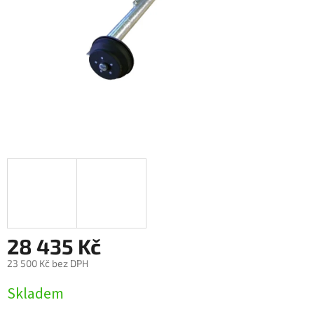
28 435 Kč
23 500 Kč bez DPH
Měrná
Skladem
cena: