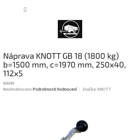
Přejít
NÁKUP
na
obsah
KOŠÍK
Náprava KNOTT GB 18 (1800 kg)
b=1500 mm, c=1970 mm, 250x40,
112x5
60049
Průměrné
Neohodnoceno
Podrobnosti hodnocení
Značka:
KNOTT
hodnocení
produktu
je
0,0
z
5
hvězdiček.