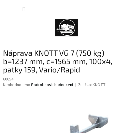
Přejít
NÁKUP
na
obsah
KOŠÍK
Náprava KNOTT VG 7 (750 kg)
b=1237 mm, c=1565 mm, 100x4,
patky 159, Vario/Rapid
60054
Průměrné
Neohodnoceno
Podrobnosti hodnocení
Značka:
KNOTT
hodnocení
produktu
je
0,0
z
5
hvězdiček.