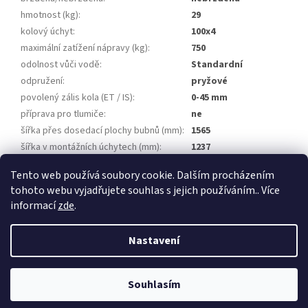
hmotnost (kg)
:
29
kolový úchyt
:
100x4
maximální zatížení nápravy (kg)
:
750
odolnost vůči vodě
:
Standardní
odpružení
:
pryžové
povolený zális kola (ET / IS)
:
0-45 mm
příprava pro tlumiče
:
ne
šířka přes dosedací plochy bubnů (mm)
:
1565
šířka v montážních úchytech (mm)
:
1237
úhel ramen (°)
:
28
Tento web používá soubory cookie. Dalším procházením
tohoto webu vyjadřujete souhlas s jejich používáním.. Více
Z
informací
zde
.
á
Vytvořil Shoptet
p
Nastavení
a
t
Copyright 2026
Přívěsy za auto, přívěsné vozíky
. Všechna práva
í
Souhlasím
vyhrazena.