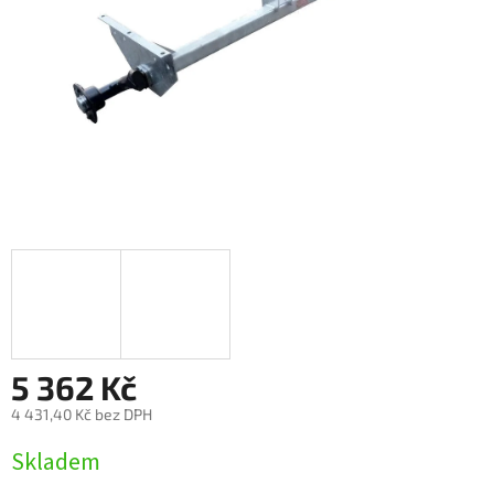
5 362 Kč
4 431,40 Kč bez DPH
Měrná
Skladem
cena: