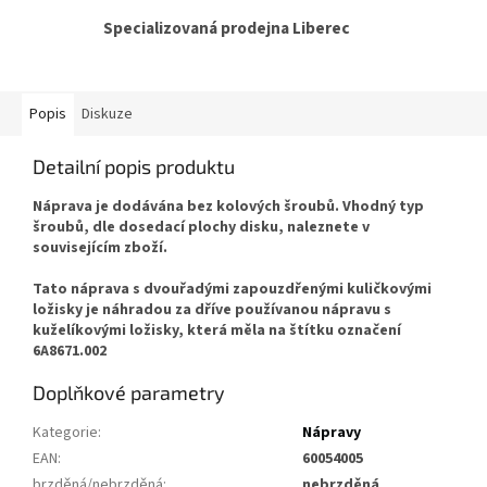
Specializovaná prodejna Liberec
Popis
Diskuze
Detailní popis produktu
Náprava je dodávána bez kolových šroubů. Vhodný typ
šroubů, dle dosedací plochy disku, naleznete v
souvisejícím zboží.
Tato náprava s dvouřadými zapouzdřenými kuličkovými
ložisky je náhradou za dříve používanou nápravu s
kuželíkovými ložisky, která měla na štítku označení
6A8671.002
Doplňkové parametry
Kategorie
:
Nápravy
EAN
:
60054005
brzděná/nebrzděná
:
nebrzděná