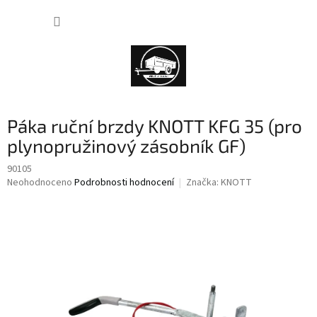
Přejít
NÁKUP
na
obsah
KOŠÍK
Páka ruční brzdy KNOTT KFG 35 (pro
plynopružinový zásobník GF)
90105
Průměrné
Neohodnoceno
Podrobnosti hodnocení
Značka:
KNOTT
hodnocení
produktu
je
0,0
z
5
hvězdiček.