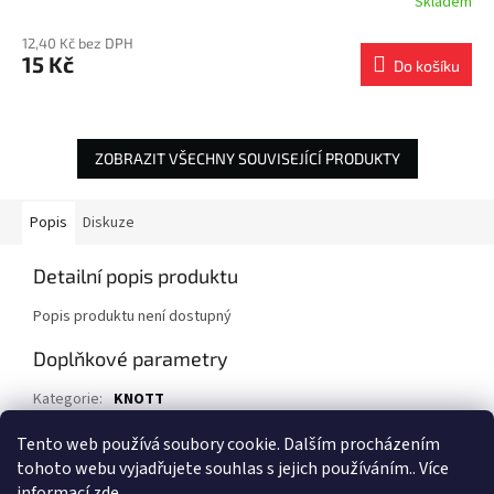
Skladem
12,40 Kč bez DPH
15 Kč
Do košíku
ZOBRAZIT VŠECHNY SOUVISEJÍCÍ PRODUKTY
Popis
Diskuze
Detailní popis produktu
Popis produktu není dostupný
Doplňkové parametry
Kategorie
:
KNOTT
EAN
:
90063008
Tento web používá soubory cookie. Dalším procházením
tohoto webu vyjadřujete souhlas s jejich používáním.. Více
Z
informací
zde
.