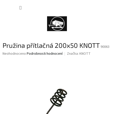
Přejít
NÁKUP
na
obsah
KOŠÍK
Pružina přítlačná 200x50 KNOTT
90063
Průměrné
Neohodnoceno
Podrobnosti hodnocení
Značka:
KNOTT
hodnocení
produktu
je
0,0
z
5
hvězdiček.