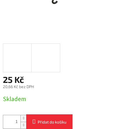
25 Kč
20,66 Kč bez DPH
Měrná
Skladem
cena:
Přidat do košíku