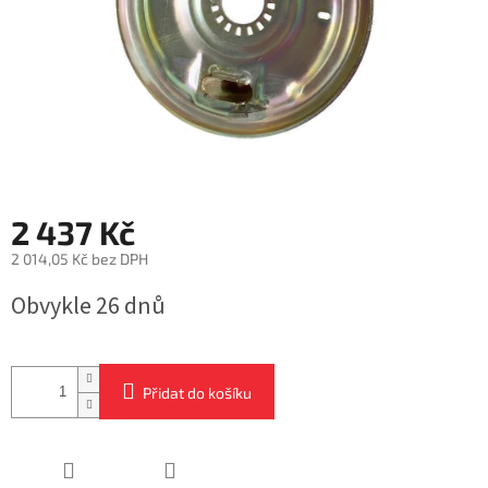
2 437 Kč
2 014,05 Kč bez DPH
Měrná
Obvykle 26 dnů
cena:
Přidat do košíku