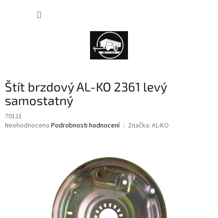
Přejít
NÁKUP
na
obsah
KOŠÍK
Štít brzdový AL-KO 2361 levý
samostatný
70121
Průměrné
Neohodnoceno
Podrobnosti hodnocení
Značka:
AL-KO
hodnocení
produktu
je
0,0
z
5
hvězdiček.