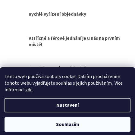
d
v
a
á
c
Rychlé vyřízení objednávky
n
í
í
p
r
v
Vstřícné a férové jednání je u nás na prvním
k
místě!
y
v
ý
p
Specializovaná prodejna Liberec
i
s
Tento web používá soubory cookie. Dalším procházením
u
tohoto webu vyjadřujete souhlas s jejich používáním.. Více
Z
informací
zde
.
á
Vytvořil Shoptet
p
Nastavení
a
t
Copyright 2026
Přívěsy za auto, přívěsné vozíky
. Všechna práva
í
Souhlasím
vyhrazena.