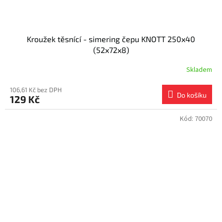
Kroužek těsnící - simering čepu KNOTT 250x40
(52x72x8)
Skladem
106,61 Kč bez DPH
Do košíku
129 Kč
Kód:
70070