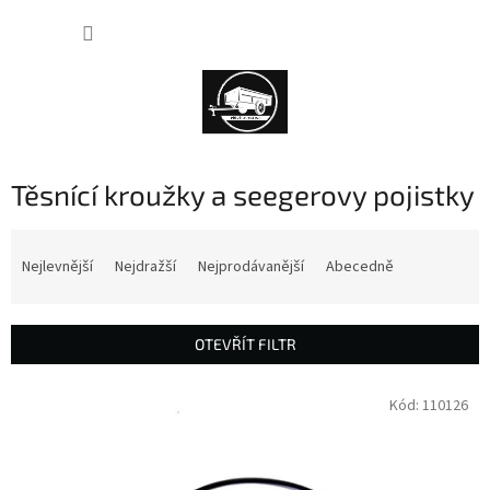
Přejít
NÁKUP
na
obsah
KOŠÍK
Těsnící kroužky a seegerovy pojistky
Ř
a
Nejlevnější
Nejdražší
Nejprodávanější
Abecedně
z
e
n
OTEVŘÍT FILTR
í
p
V
Kód:
110126
r
ý
o
p
d
i
u