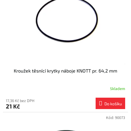
s
k
p
t
r
ů
o
d
u
k
t
ů
Kroužek těsnící krytky náboje KNOTT pr. 64,2 mm
Skladem
17,36 Kč bez DPH
Do košíku
21 Kč
Kód:
90073