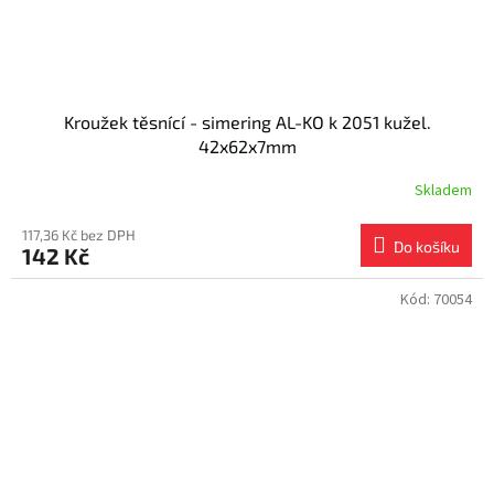
Kroužek těsnící - simering AL-KO k 2051 kužel.
42x62x7mm
Skladem
117,36 Kč bez DPH
Do košíku
142 Kč
Kód:
70054