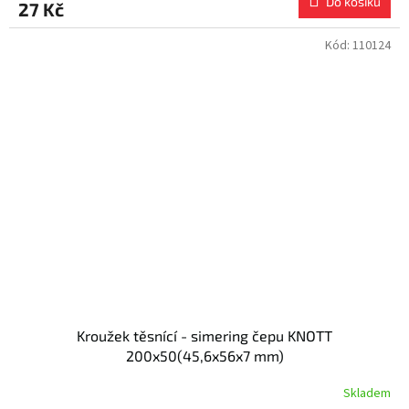
Do košíku
27 Kč
Kód:
110124
Kroužek těsnící - simering čepu KNOTT
200x50(45,6x56x7 mm)
Skladem