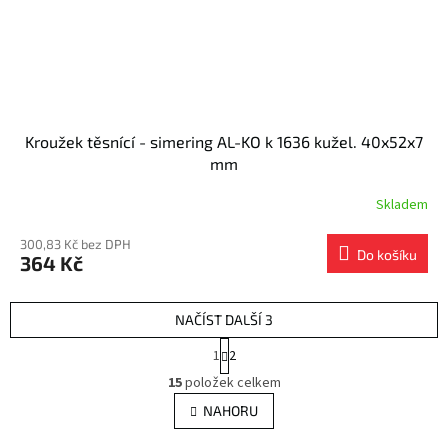
Kroužek těsnící - simering AL-KO k 1636 kužel. 40x52x7
mm
Skladem
300,83 Kč bez DPH
Do košíku
364 Kč
NAČÍST DALŠÍ 3
S
1
2
t
O
r
15
položek celkem
v
á
l
NAHORU
n
á
k
o