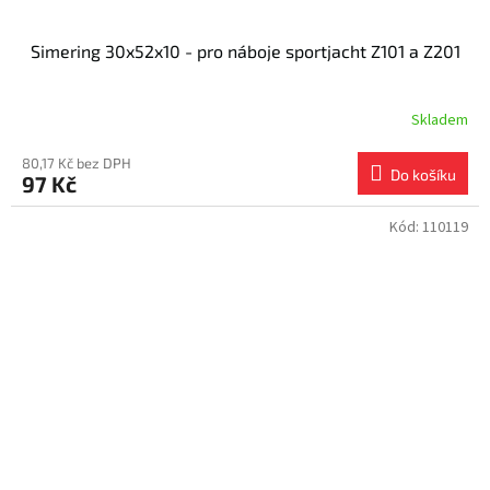
Simering 30x52x10 - pro náboje sportjacht Z101 a Z201
Skladem
80,17 Kč bez DPH
Do košíku
97 Kč
Kód:
110119