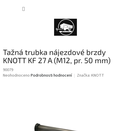
Přejít
NÁKUP
na
obsah
KOŠÍK
Tažná trubka nájezdové brzdy
KNOTT KF 27 A (M12, pr. 50 mm)
90079
Průměrné
Neohodnoceno
Podrobnosti hodnocení
Značka:
KNOTT
hodnocení
produktu
je
0,0
z
5
hvězdiček.