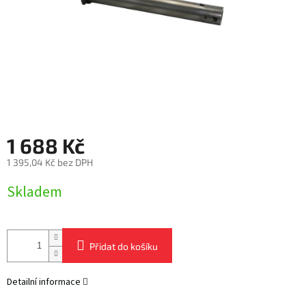
1 688 Kč
1 395,04 Kč bez DPH
Měrná
Skladem
cena:
Přidat do košíku
Detailní informace