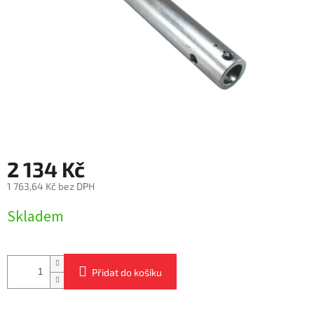
2 134 Kč
1 763,64 Kč bez DPH
Měrná
Skladem
cena:
Přidat do košíku