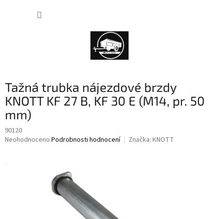
Přejít
NÁKUP
na
obsah
KOŠÍK
Tažná trubka nájezdové brzdy
KNOTT KF 27 B, KF 30 E (M14, pr. 50
mm)
90120
Průměrné
Neohodnoceno
Podrobnosti hodnocení
Značka:
KNOTT
hodnocení
produktu
je
0,0
z
5
hvězdiček.