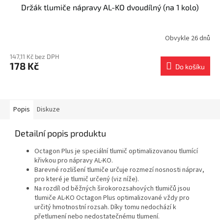
Držák tlumiče nápravy AL-KO dvoudílný (na 1 kolo)
Obvykle 26 dnů
147,11 Kč bez DPH
178 Kč
Do košíku
Popis
Diskuze
Detailní popis produktu
Octagon Plus je speciální tlumič optimalizovanou tlumící
křivkou pro nápravy AL-KO.
Barevné rozlišení tlumiče určuje rozmezí nosnosti náprav,
pro které je tlumič určený (viz níže).
Na rozdíl od běžných širokorozsahových tlumičů jsou
tlumiče AL-KO Octagon Plus optimalizované vždy pro
určitý hmotnostní rozsah. Díky tomu nedochází k
přetlumení nebo nedostatečnému tlumení.