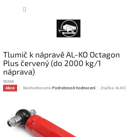
Přejít
NÁKUP
na
obsah
KOŠÍK
Tlumič k nápravě AL-KO Octagon
Plus červený (do 2000 kg/1
náprava)
90366
Průměrné
Neohodnoceno
Podrobnosti hodnocení
Značka:
AL-KO
Akce
hodnocení
produktu
je
0,0
z
5
hvězdiček.