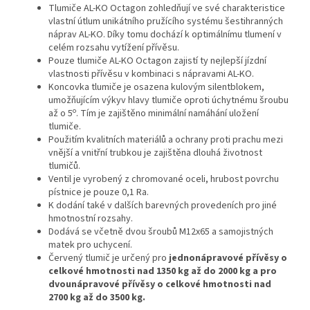
Tlumiče AL-KO Octagon zohledňují ve své charakteristice
vlastní útlum unikátního pružícího systému šestihranných
náprav AL-KO. Díky tomu dochází k optimálnímu tlumení v
celém rozsahu vytížení přívěsu.
Pouze tlumiče AL-KO Octagon zajistí ty nejlepší jízdní
vlastnosti přívěsu v kombinaci s nápravami AL-KO.
Koncovka tlumiče je osazena kulovým silentblokem,
umožňujícím výkyv hlavy tlumiče oproti úchytnému šroubu
o
až o 5
. Tím je zajištěno minimální namáhání uložení
tlumiče.
Použitím kvalitních materiálů a ochrany proti prachu mezi
vnější a vnitřní trubkou je zajištěna dlouhá životnost
tlumičů.
Ventil je vyrobený z chromované oceli, hrubost povrchu
pístnice je pouze 0,1 Ra.
K dodání také v dalších barevných provedeních pro jiné
hmotnostní rozsahy.
Dodává se včetně dvou šroubů M12x65 a samojistných
matek pro uchycení.
Červený tlumič je určený pro
jednonápravové přívěsy o
celkové hmotnosti nad 1350 kg až do 2000 kg a pro
dvounápravové přívěsy o celkové hmotnosti nad
2700 kg až do 3500 kg.