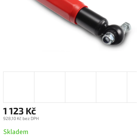
1 123 Kč
928,10 Kč bez DPH
Měrná
Skladem
cena: