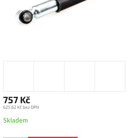
757 Kč
625,62 Kč bez DPH
Měrná
Skladem
cena: