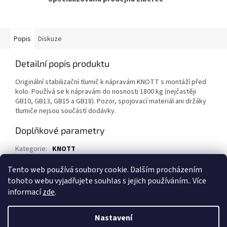
Popis
Diskuze
Detailní popis produktu
Originální stabilizační tlumič k nápravám KNOTT s montáží před
kolo. Používá se k nápravám do nosnosti 1800 kg (nejčastěji
GB10, GB13, GB15 a GB18). Pozor, spojovací materiál ani držáky
tlumiče nejsou součástí dodávky.
Doplňkové parametry
Kategorie
:
KNOTT
EAN
:
90083006
Tento web používá soubory cookie. Dalším procházením
tohoto webu vyjadřujete souhlas s jejich používáním.. Více
Z
informací
zde
.
á
Vytvořil Shoptet
p
Nastavení
a