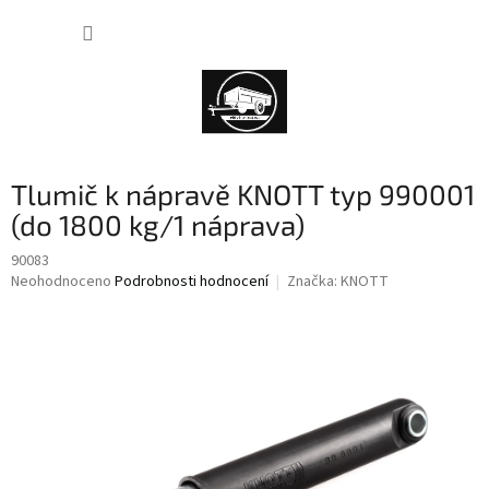
Přejít
NÁKUP
na
obsah
KOŠÍK
Tlumič k nápravě KNOTT typ 990001
(do 1800 kg/1 náprava)
90083
Průměrné
Neohodnoceno
Podrobnosti hodnocení
Značka:
KNOTT
hodnocení
produktu
je
0,0
z
5
hvězdiček.