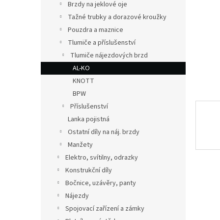
a
Brzdy na jeklové oje
n
Tažné trubky a dorazové kroužky
e
Pouzdra a maznice
l
Tlumiče a příslušenství
Tlumiče nájezdových brzd
AL-KO
KNOTT
BPW
Příslušenství
Lanka pojistná
Ostatní díly na náj. brzdy
Manžety
Elektro, svítilny, odrazky
Konstrukční díly
Bočnice, uzávěry, panty
Nájezdy
Spojovací zařízení a zámky