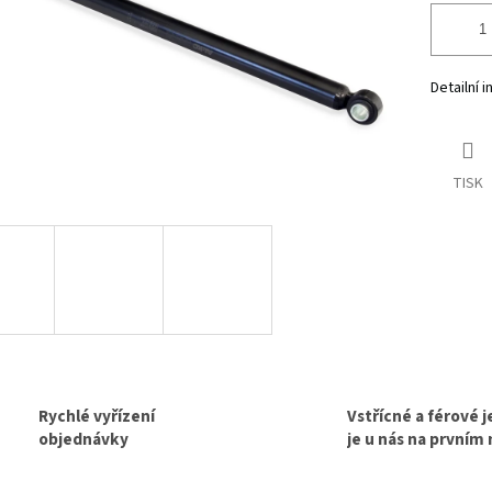
Detailní 
TISK
Rychlé vyřízení
Vstřícné a férové 
objednávky
je u nás na prvním