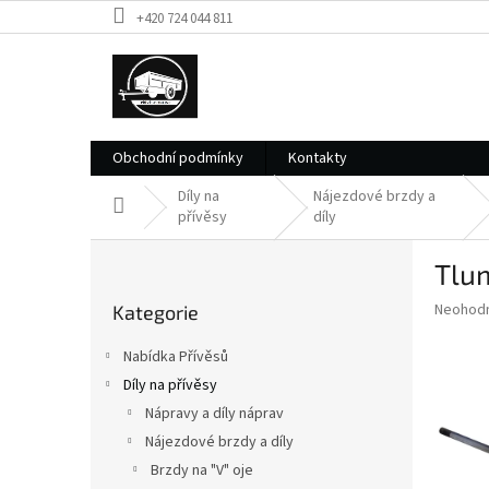
Přejít
+420 724 044 811
na
obsah
Obchodní podmínky
Kontakty
Díly na
Nájezdové brzdy a
Domů
přívěsy
díly
P
Tlum
o
Přeskočit
s
Průměr
Neohod
Kategorie
kategorie
t
hodnoce
r
produkt
Nabídka Přívěsů
a
je
Díly na přívěsy
0,0
n
z
Nápravy a díly náprav
n
5
í
Nájezdové brzdy a díly
hvězdič
p
Brzdy na "V" oje