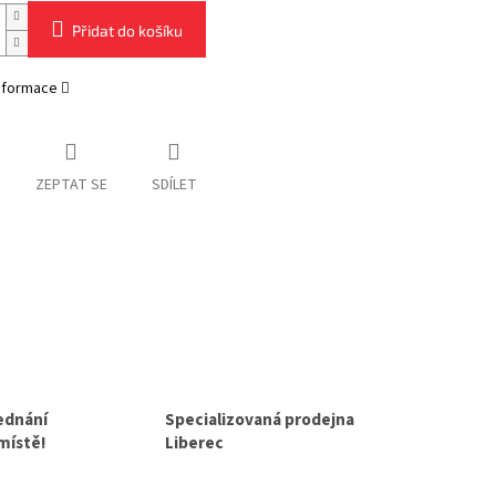
Přidat do košíku
informace
ZEPTAT SE
SDÍLET
jednání
Specializovaná prodejna
 místě!
Liberec