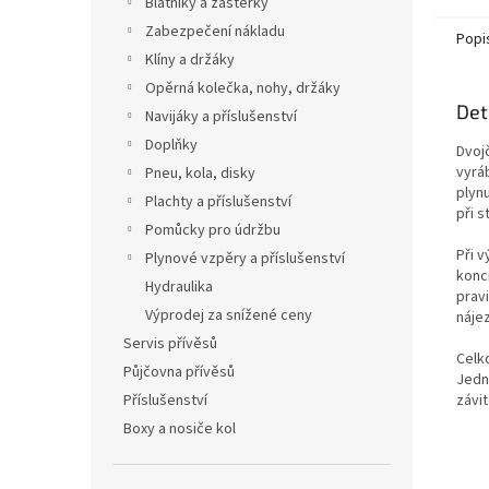
Blatníky a zástěrky
Zabezpečení nákladu
Popi
Klíny a držáky
Opěrná kolečka, nohy, držáky
Det
Navijáky a příslušenství
Doplňky
Dvoj
vyráb
Pneu, kola, disky
plyn
Plachty a příslušenství
při s
Pomůcky pro údržbu
Při 
Plynové vzpěry a příslušenství
konc
Hydraulika
prav
Výprodej za snížené ceny
náje
Servis přívěsů
Celko
Půjčovna přívěsů
Jedn
závi
Příslušenství
Boxy a nosiče kol