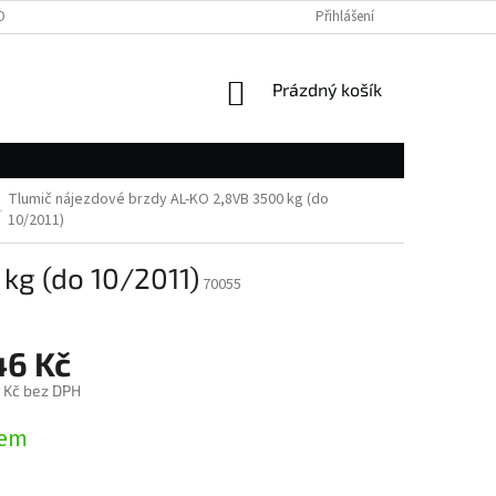
OBNÍCH ÚDAJŮ
Přihlášení
NÁKUPNÍ
Prázdný košík
KOŠÍK
Tlumič nájezdové brzdy AL-KO 2,8VB 3500 kg (do
10/2011)
kg (do 10/2011)
70055
46 Kč
 Kč bez DPH
dem