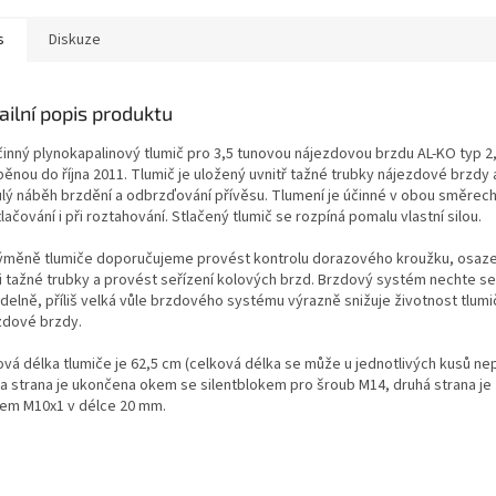
s
Diskuze
ailní popis produktu
činný plynokapalinový tlumič pro 3,5 tunovou nájezdovou brzdu AL-KO typ 2
ěnou do října 2011. Tlumič je uložený uvnitř tažné trubky nájezdové brzdy a
ulý náběh brzdění a odbrzďování přívěsu. Tlumení je účinné v obou směrec
tlačování i při roztahování. Stlačený tlumič se rozpíná pomalu vlastní silou.
výměně tlumiče doporučujeme provést kontrolu dorazového kroužku, osaz
i tažné trubky a provést seřízení kolových brzd. Brzdový systém nechte se
idelně, příliš velká vůle brzdového systému výrazně snižuje životnost tlumi
zdové brzdy.
vá délka tlumiče je 62,5 cm (celková délka se může u jednotlivých kusů nepa
a strana je ukončena okem se silentblokem pro šroub M14, druhá strana j
tem M10x1 v délce 20 mm.