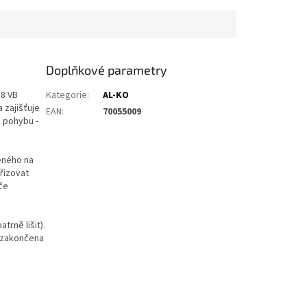
Doplňkové parametry
,8 VB
Kategorie
:
AL-KO
 zajišťuje
EAN
:
70055009
h pohybu -
eného na
řizovat
če
trně lišit).
e zakončena