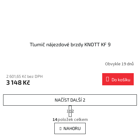
Tlumič nájezdové brzdy KNOTT KF 9
Obvykle 19 dnů
2 601,65 Kč bez DPH
Do košíku
3 148 Kč
NAČÍST DALŠÍ 2
S
1
2
t
O
r
14
položek celkem
v
á
l
NAHORU
n
á
k
o