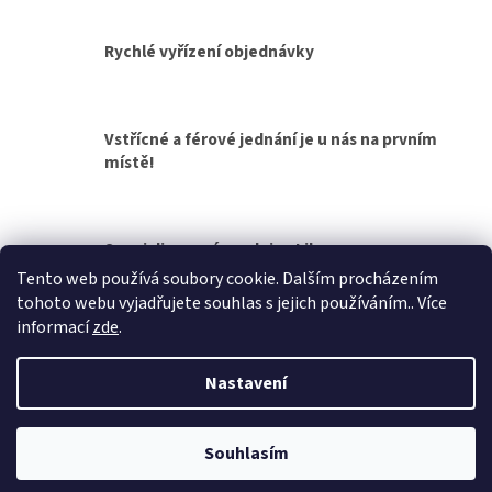
d
v
a
á
c
Rychlé vyřízení objednávky
n
í
í
p
r
v
Vstřícné a férové jednání je u nás na prvním
k
místě!
y
v
ý
p
Specializovaná prodejna Liberec
i
s
Tento web používá soubory cookie. Dalším procházením
u
tohoto webu vyjadřujete souhlas s jejich používáním.. Více
Z
informací
zde
.
á
Vytvořil Shoptet
p
Nastavení
a
t
Copyright 2026
Přívěsy za auto, přívěsné vozíky
. Všechna práva
í
Souhlasím
vyhrazena.