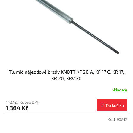
s
k
p
t
r
ů
o
d
u
k
t
ů
Tlumič nájezdové brzdy KNOTT KF 20 A, KF 17 C, KR 17,
KR 20, KRV 20
Skladem
1 127,27 Kč bez DPH
Do košíku
1 364 Kč
Kód:
90242