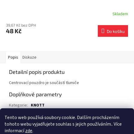
Skladem
39,67 Kč bez DPH
48 Kč
Do košíku
Popis
Diskuze
Detailní popis produktu
Centrovací pouzdro je součástí tlumiče
Doplňkové parametry
Kategorie
:
KNOTT
EAN
:
90089008
Tento web používá soubory cookie. Dalším procházením
tohoto webu vyjadřujete souhlas s jejich používáním.. Více
Z
informací
zde
.