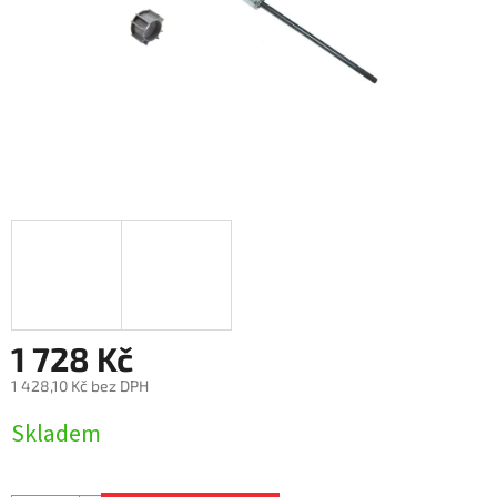
1 728 Kč
1 428,10 Kč bez DPH
Měrná
Skladem
cena: