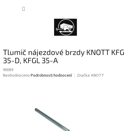
Přejít
NÁKUP
na
obsah
KOŠÍK
Tlumič nájezdové brzdy KNOTT KFG
35-D, KFGL 35-A
90089
Průměrné
Neohodnoceno
Podrobnosti hodnocení
Značka:
KNOTT
hodnocení
produktu
je
0,0
z
5
hvězdiček.