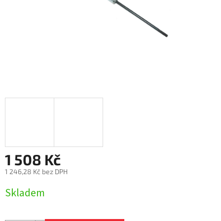
1 508 Kč
1 246,28 Kč bez DPH
Měrná
Skladem
cena: