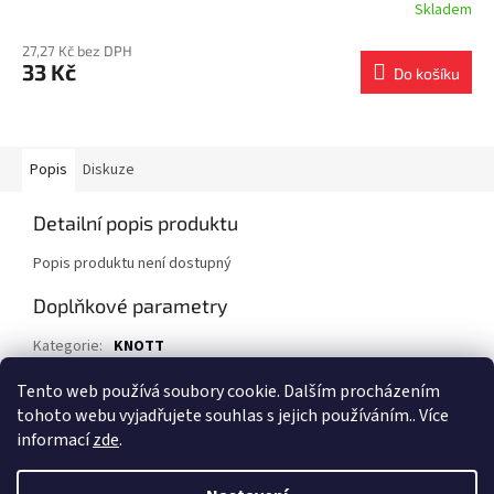
Skladem
27,27 Kč bez DPH
33 Kč
Do košíku
Popis
Diskuze
Detailní popis produktu
Popis produktu není dostupný
Doplňkové parametry
Kategorie
:
KNOTT
EAN
:
90088001
Tento web používá soubory cookie. Dalším procházením
tohoto webu vyjadřujete souhlas s jejich používáním.. Více
Z
informací
zde
.
á
Vytvořil Shoptet
p