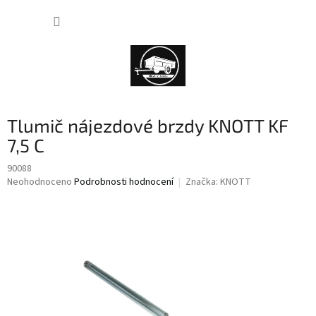
Přejít
NÁKUP
na
obsah
KOŠÍK
Tlumič nájezdové brzdy KNOTT KF
7,5 C
90088
Průměrné
Neohodnoceno
Podrobnosti hodnocení
Značka:
KNOTT
hodnocení
produktu
je
0,0
z
5
hvězdiček.