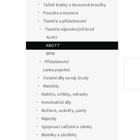
n
Tažné trubky a dorazové kroužky
e
Pouzdra a maznice
l
Tlumiče a příslušenství
Tlumiče nájezdových brzd
AL-KO
KNOTT
BPW
Příslušenství
Lanka pojistná
Ostatní díly na náj. brzdy
Manžety
Elektro, svítilny, odrazky
Konstrukční díly
Bočnice, uzávěry, panty
Nájezdy
Spojovací zařízení a zámky
Blatníky a zástěrky