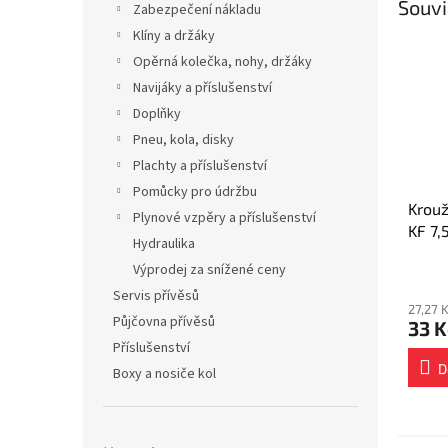
Souvi
Zabezpečení nákladu
Klíny a držáky
Opěrná kolečka, nohy, držáky
Navijáky a příslušenství
Doplňky
Pneu, kola, disky
Plachty a příslušenství
Pomůcky pro údržbu
Krou
Plynové vzpěry a příslušenství
KF 7,
Hydraulika
45-5
Výprodej za snížené ceny
Servis přívěsů
27,27 
Půjčovna přívěsů
33 K
Příslušenství
D
Boxy a nosiče kol