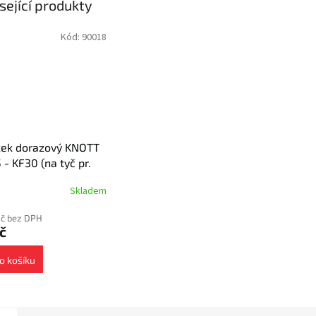
sející produkty
Kód:
90018
žek dorazový KNOTT
5 - KF30 (na tyč pr.
0 mm)
Skladem
Kč bez DPH
č
o košíku