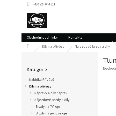
Přejít
+420 724 044 811
na
obsah
Obchodní podmínky
Kontakty
Domů
Díly na přívěsy
Nájezdové brzdy a díly
P
Tlum
o
Přeskočit
s
Průměr
Neohod
Kategorie
kategorie
t
hodnoce
r
produkt
Nabídka Přívěsů
a
je
Díly na přívěsy
0,0
n
z
Nápravy a díly náprav
n
5
í
Nájezdové brzdy a díly
hvězdič
p
Brzdy na "V" oje
a
Brzdy na jeklové oje