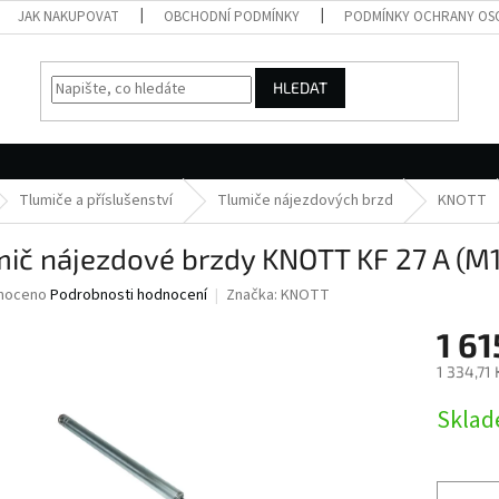
JAK NAKUPOVAT
OBCHODNÍ PODMÍNKY
PODMÍNKY OCHRANY OS
HLEDAT
Tlumiče a příslušenství
Tlumiče nájezdových brzd
KNOTT
ič nájezdové brzdy KNOTT KF 27 A (M
né
noceno
Podrobnosti hodnocení
Značka:
KNOTT
ní
1 61
u
1 334,71
Měrná
Skla
cena:
ek.