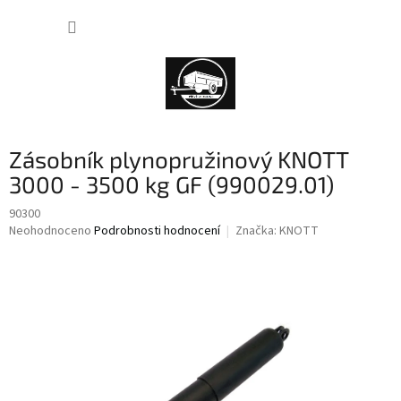
Přejít
NÁKUP
na
obsah
KOŠÍK
Zásobník plynopružinový KNOTT
3000 - 3500 kg GF (990029.01)
90300
Průměrné
Neohodnoceno
Podrobnosti hodnocení
Značka:
KNOTT
hodnocení
produktu
je
0,0
z
5
hvězdiček.