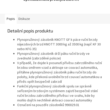
Popis
Diskuze
Detailní popis produktu
Plynopružinový zásobník KNOTT GF k páce ruční brzdy
nájezdových brzd KNOTT 3000 kg až 3500 kg (např. KF 30
nebo KFG 35)
Plynopružinový zásobník drží páku ruční brzdy ve
zvednuté (zabrzděné poloze)
V případě, že dojde k posunutí přívěsu zabrzděného ruční
brzdou směrem vzad a aktivuje se couvací automatika,
přitáhne plynopružinový zásobník páku ruční brzdy do
polohy, kde překoná uvolnění brzd couvací automatikou a
přívěs opět bezpečně zabrzdí
Funkční plynopružinový zásobník spolu se správně
seřízeným brzdovým systémem zajistí bezpečné stání
ruční brzdou zabrzděného přívěsu i ve svahu, kde by
mohlo dojít k nechtěné aktivaci couvací automatiky
Označení na pouzdře zásobníků 990029.01