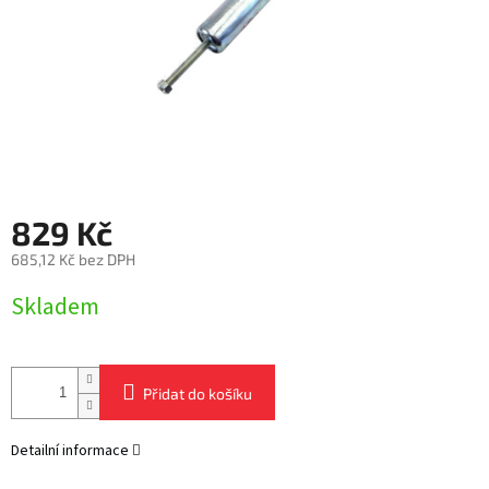
829 Kč
685,12 Kč bez DPH
Měrná
Skladem
cena:
Přidat do košíku
Detailní informace