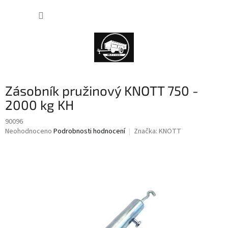
Přejít
NÁKUP
na
obsah
KOŠÍK
Zásobník pružinový KNOTT 750 -
2000 kg KH
90096
Průměrné
Neohodnoceno
Podrobnosti hodnocení
Značka:
KNOTT
hodnocení
produktu
je
0,0
z
5
hvězdiček.