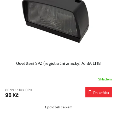
s
k
p
t
r
ů
o
d
u
k
t
ů
Osvětlení SPZ (registrační značky) AJ.BA LT18
Skladem
80,99 Kč bez DPH
Do košíku
98 Kč
1
položek celkem
O
v