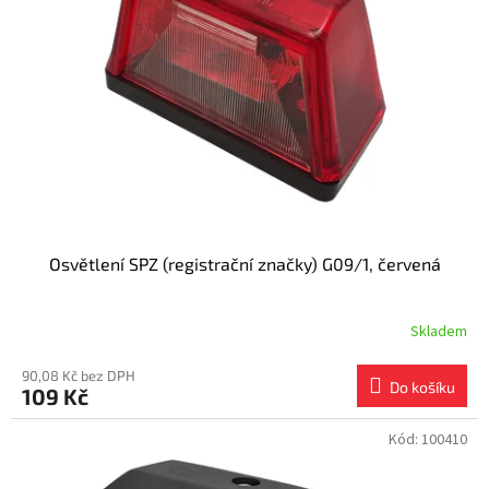
s
k
p
t
r
ů
o
d
u
k
t
ů
Osvětlení SPZ (registrační značky) G09/1, červená
Skladem
90,08 Kč bez DPH
Do košíku
109 Kč
Kód:
100410