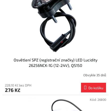
s
k
p
t
r
ů
o
d
u
k
t
ů
Osvětlení SPZ (registrační značky) LED Lucidity
26256NCK-1G (12-24V), QS150
Obvykle 35 dnů
228,10 Kč bez DPH
Do košíku
276 Kč
Kód:
26800