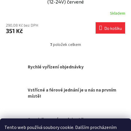
(12-24V) červené
Skladem
290,08 Kč bez DPH
Do košíku
351 Kč
7
položek celkem
O
v
l
á
Rychlé vyřízení objednávky
d
a
c
í
Vstřícné a férové jednání je u nás na prvním
p
místě!
r
v
k
y
v
Specializovaná prodejna Liberec
ý
Tento web používá soubory cookie. Dalším procházením
p