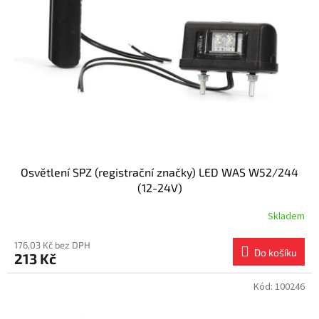
s
k
p
t
r
ů
o
d
u
k
t
ů
Osvětlení SPZ (registrační značky) LED WAS W52/244
(12-24V)
Skladem
176,03 Kč bez DPH
Do košíku
213 Kč
Kód:
100246