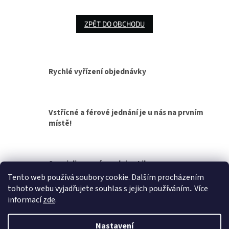
ZPĚT DO OBCHODU
Rychlé vyřízení objednávky
Vstřícné a férové jednání je u nás na prvním
místě!
Specializovaná prodejna Liberec
Tento web používá soubory cookie. Dalším procházením
tohoto webu vyjadřujete souhlas s jejich používáním.. Více
Z
informací
zde
.
á
Vytvořil Shoptet
p
Nastavení