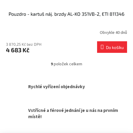
Pouzdro - kartuš náj. brzdy AL-KO 351VB-2, ETI 811346
Obvykle 40 dnů
3 870,25 Kč bez DPH
Do košíku
4 683 Kč
9
položek celkem
O
v
l
á
Rychlé vyřízení objednávky
d
a
c
í
Vstřícné a férové jednání je u nás na prvním
p
místě!
r
v
k