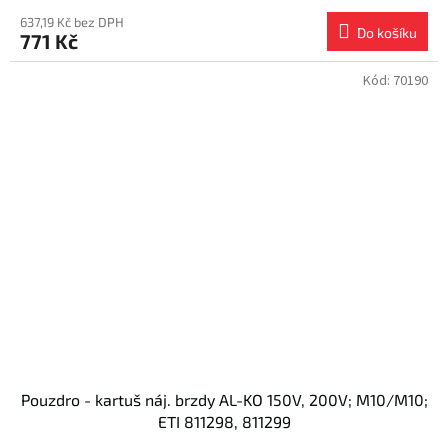
637,19 Kč bez DPH
Do košíku
771 Kč
Kód:
70190
Pouzdro - kartuš náj. brzdy AL-KO 150V, 200V; M10/M10;
ETI 811298, 811299