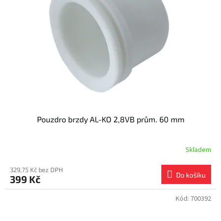
s
k
p
t
r
ů
o
d
u
k
t
ů
Pouzdro brzdy AL-KO 2,8VB prům. 60 mm
Skladem
329,75 Kč bez DPH
Do košíku
399 Kč
Kód:
700392