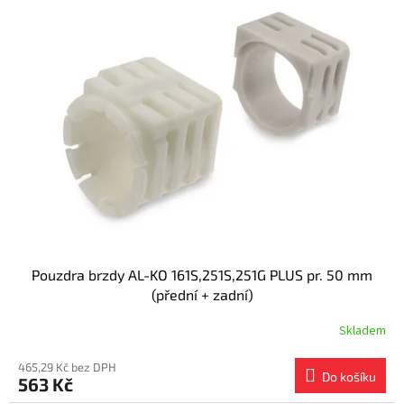
Pouzdra brzdy AL-KO 161S,251S,251G PLUS pr. 50 mm
(přední + zadní)
Skladem
465,29 Kč bez DPH
Do košíku
563 Kč