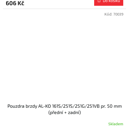
Do košíku
606 Kč
Kód:
70039
Pouzdra brzdy AL-KO 161S/251S/251G/251VB pr. 50 mm
(přední + zadní)
Skladem