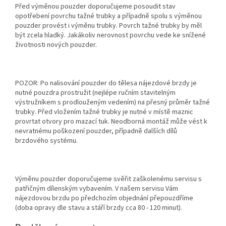
Před výměnou pouzder doporučujeme posoudit stav
opotřebení povrchu tažné trubky a případně spolu s výměnou
pouzder provést i výměnu trubky. Povrch tažné trubky by měl
být zcela hladký. Jakákoliv nerovnost povrchu vede ke snížené
životnosti nových pouzder.
POZOR: Po nalisování pouzder do tělesa nájezdové brzdy je
nutné pouzdra prostružit (nejlépe ručním stavitelným
výstružníkem s prodlouženým vedením) na přesný průměr tažné
trubky. Před vložením tažné trubky je nutné v místě maznic
provrtat otvory pro mazací tuk. Neodborná montáž může vést k
nevratnému poškození pouzder, případně dalších dílů
brzdového systému.
Výměnu pouzder doporučujeme svěřit zaškolenému servisu s
patřičným dílenským vybavením. V našem servisu Vám
nájezdovou brzdu po předchozím objednání přepouzdříme
(doba opravy dle stavu a stáří brzdy cca 80 - 120 minut).