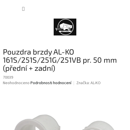
Přejít
NÁKUP
na
obsah
KOŠÍK
Pouzdra brzdy AL-KO
161S/251S/251G/251VB pr. 50 mm
(přední + zadní)
70039
Průměrné
Neohodnoceno
Podrobnosti hodnocení
Značka:
AL-KO
hodnocení
produktu
je
0,0
z
5
hvězdiček.