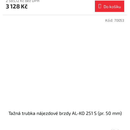
2 585,12 Kč bez DPH
3 128 Kč
Do košíku
Kód:
70053
Tažná trubka nájezdové brzdy AL-KO 251 S (pr. 50 mm)