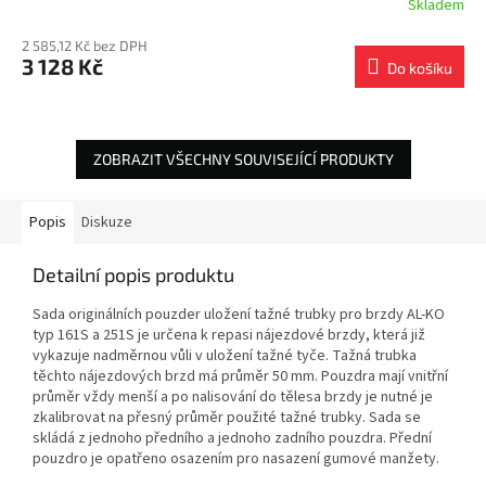
Skladem
2 585,12 Kč bez DPH
3 128 Kč
Do košíku
ZOBRAZIT VŠECHNY SOUVISEJÍCÍ PRODUKTY
Popis
Diskuze
Detailní popis produktu
Sada originálních pouzder uložení tažné trubky pro brzdy AL-KO
typ 161S a 251S je určena k repasi nájezdové brzdy, která již
vykazuje nadměrnou vůli v uložení tažné tyče. Tažná trubka
těchto nájezdových brzd má průměr 50 mm. Pouzdra mají vnitřní
průměr vždy menší a po nalisování do tělesa brzdy je nutné je
zkalibrovat na přesný průměr použité tažné trubky. Sada se
skládá z jednoho předního a jednoho zadního pouzdra. Přední
pouzdro je opatřeno osazením pro nasazení gumové manžety.