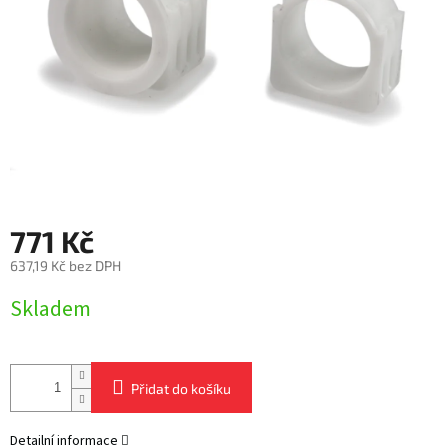
771 Kč
637,19 Kč bez DPH
Měrná
Skladem
cena:
Přidat do košíku
Detailní informace