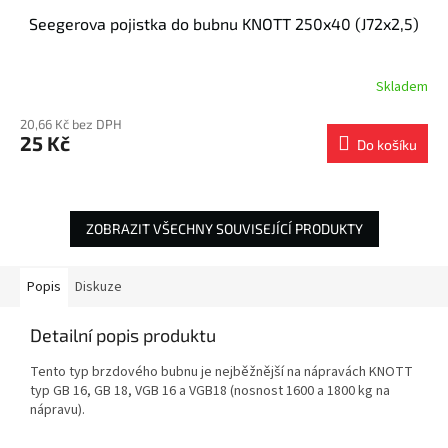
Seegerova pojistka do bubnu KNOTT 250x40 (J72x2,5)
Skladem
20,66 Kč bez DPH
25 Kč
Do košíku
ZOBRAZIT VŠECHNY SOUVISEJÍCÍ PRODUKTY
Popis
Diskuze
Detailní popis produktu
Tento typ brzdového bubnu je nejběžnější na nápravách KNOTT
typ GB 16, GB 18, VGB 16 a VGB18 (nosnost 1600 a 1800 kg na
nápravu).