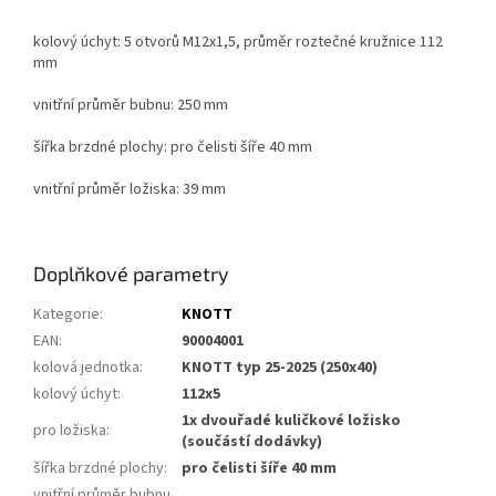
kolový úchyt: 5 otvorů M12x1,5, průměr roztečné kružnice 112
mm
vnitřní průměr bubnu: 250 mm
šířka brzdné plochy: pro čelisti šíře 40 mm
vnitřní průměr ložiska: 39 mm
Doplňkové parametry
Kategorie
:
KNOTT
EAN
:
90004001
kolová jednotka
:
KNOTT typ 25-2025 (250x40)
kolový úchyt
:
112x5
1x dvouřadé kuličkové ložisko
pro ložiska
:
(součástí dodávky)
šířka brzdné plochy
:
pro čelisti šíře 40 mm
vnitřní průměr bubnu