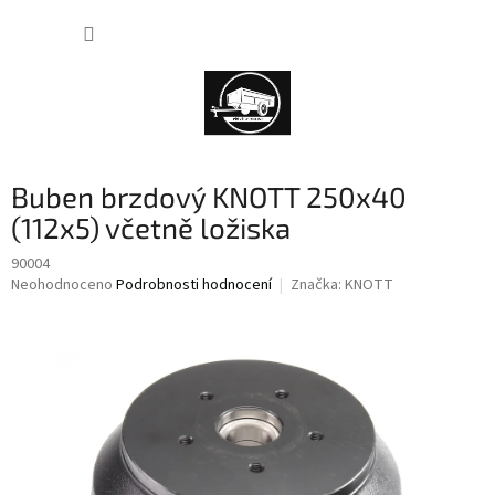
Přejít
NÁKUP
na
obsah
KOŠÍK
Buben brzdový KNOTT 250x40
(112x5) včetně ložiska
90004
Průměrné
Neohodnoceno
Podrobnosti hodnocení
Značka:
KNOTT
hodnocení
produktu
je
0,0
z
5
hvězdiček.