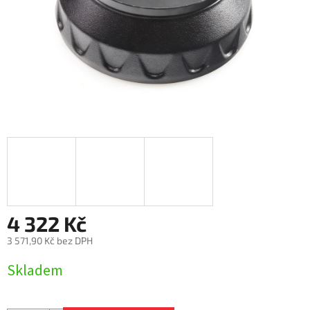
4 322 Kč
3 571,90 Kč bez DPH
Měrná
Skladem
cena: