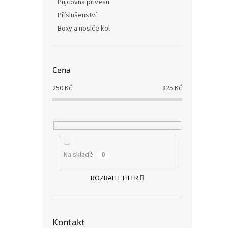
Půjčovna přívěsů
Příslušenství
Boxy a nosiče kol
Cena
250
Kč
825
Kč
Na skladě
0
ROZBALIT FILTR
Kontakt