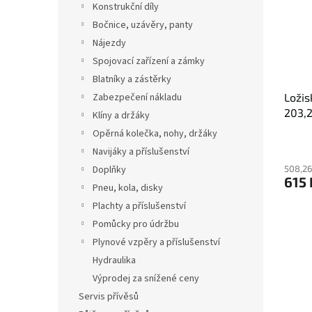
Konstrukční díly
Bočnice, uzávěry, panty
Nájezdy
Spojovací zařízení a zámky
Blatníky a zástěrky
Zabezpečení nákladu
Ložis
203,2
Klíny a držáky
59,13
Opěrná kolečka, nohy, držáky
Navijáky a příslušenství
Doplňky
508,26
615 
Pneu, kola, disky
Plachty a příslušenství
Pomůcky pro údržbu
Plynové vzpěry a příslušenství
Hydraulika
Výprodej za snížené ceny
Servis přívěsů