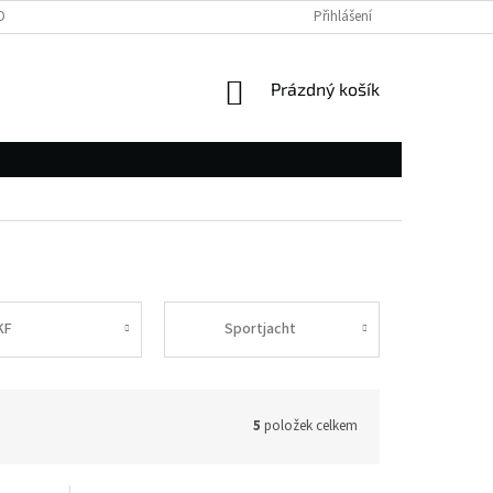
OBNÍCH ÚDAJŮ
Přihlášení
NÁKUPNÍ
Prázdný košík
KOŠÍK
KF
Sportjacht
5
položek celkem