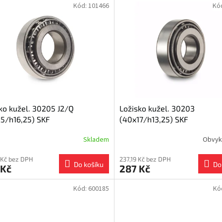
Kód:
101466
Kó
ko kužel. 30205 J2/Q
Ložisko kužel. 30203
5/h16,25) SKF
(40x17/h13,25) SKF
Skladem
Obvyk
 Kč bez DPH
237,19 Kč bez DPH
Do košíku
Do
 Kč
287 Kč
Kód:
600185
Kó