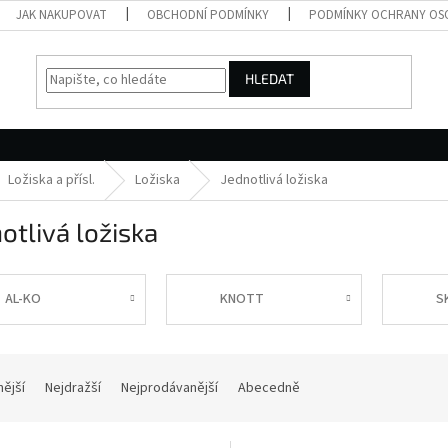
JAK NAKUPOVAT
OBCHODNÍ PODMÍNKY
PODMÍNKY OCHRANY OS
HLEDAT
Ložiska a přísl.
Ložiska
Jednotlivá ložiska
otlivá ložiska
AL-KO
KNOTT
S
nější
Nejdražší
Nejprodávanější
Abecedně