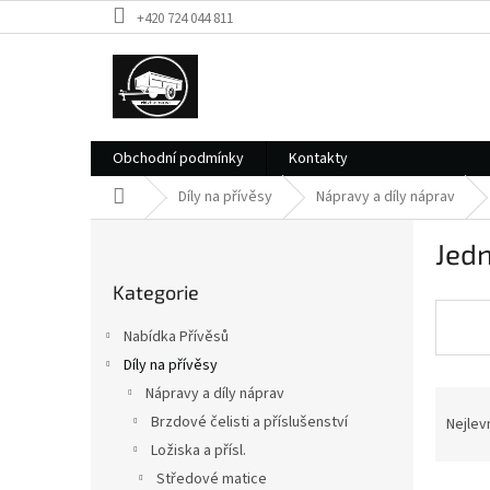
Přejít
+420 724 044 811
na
obsah
Obchodní podmínky
Kontakty
Domů
Díly na přívěsy
Nápravy a díly náprav
P
Jedn
o
Přeskočit
s
Kategorie
kategorie
t
r
Nabídka Přívěsů
a
Díly na přívěsy
n
Nápravy a díly náprav
Ř
n
a
í
Brzdové čelisti a příslušenství
Nejlev
z
p
Ložiska a přísl.
e
a
Středové matice