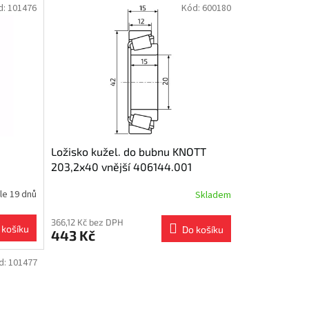
d:
101476
Kód:
600180
Ložisko kužel. do bubnu KNOTT
203,2x40 vnější 406144.001
42x20/h15)
le 19 dnů
Skladem
366,12 Kč bez DPH
 košíku
Do košíku
443 Kč
d:
101477