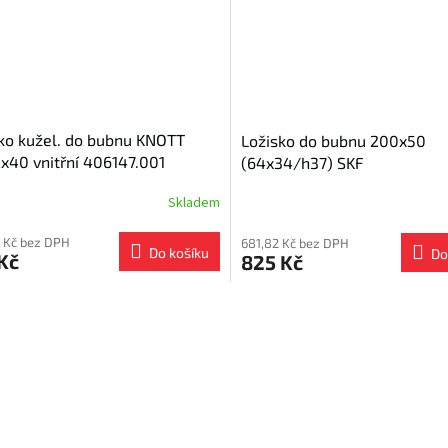
ko kužel. do bubnu KNOTT
Ložisko do bubnu 200x50
x40 vnitřní 406147.001
(64x34/h37) SKF
x31,75/h15,87)
Skladem
 Kč bez DPH
681,82 Kč bez DPH
Do košíku
Do
Kč
825 Kč
O
v
l
á
d
a
c
í