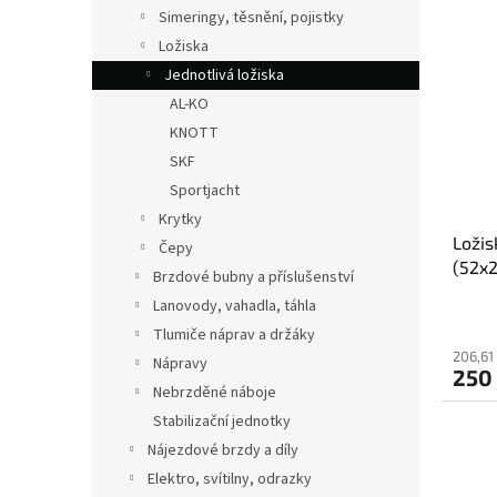
V
n
n
Simeringy, těsnění, pojistky
ý
í
e
Ložiska
p
p
l
i
r
Jednotlivá ložiska
s
o
AL-KO
p
d
KNOTT
r
u
SKF
o
k
Sportjacht
d
t
Krytky
u
ů
Ložis
k
Čepy
(52x2
t
Brzdové bubny a příslušenství
ů
Lanovody, vahadla, táhla
Tlumiče náprav a držáky
206,61
Nápravy
250
Nebrzděné náboje
Stabilizační jednotky
Nájezdové brzdy a díly
Elektro, svítilny, odrazky