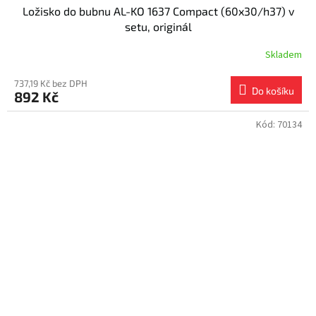
Ložisko do bubnu AL-KO 1637 Compact (60x30/h37) v
setu, originál
Skladem
737,19 Kč bez DPH
Do košíku
892 Kč
Kód:
70134