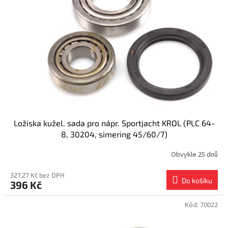
s
k
p
t
r
ů
o
d
u
k
t
ů
Ložiska kužel. sada pro nápr. Sportjacht KROL (PLC 64-
8, 30204, simering 45/60/7)
Obvykle 25 dnů
327,27 Kč bez DPH
Do košíku
396 Kč
Kód:
70022