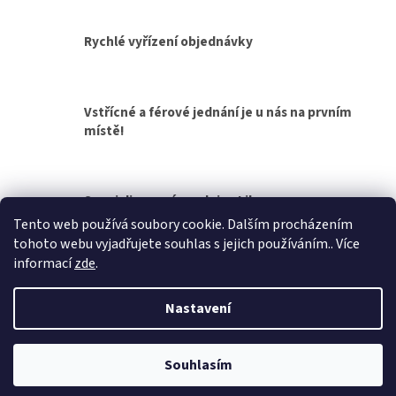
d
v
a
á
c
Rychlé vyřízení objednávky
n
í
í
p
r
v
Vstřícné a férové jednání je u nás na prvním
k
místě!
y
v
ý
p
Specializovaná prodejna Liberec
i
s
Tento web používá soubory cookie. Dalším procházením
u
tohoto webu vyjadřujete souhlas s jejich používáním.. Více
Z
informací
zde
.
á
Vytvořil Shoptet
p
Nastavení
a
t
Copyright 2026
Přívěsy za auto, přívěsné vozíky
. Všechna práva
í
Souhlasím
vyhrazena.