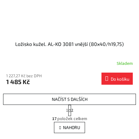
Ložisko kužel. AL-KO 3081 vnější (80x40/h19,75)
Skladem
1 227,27 Kč bez DPH
Do košíku
1 485 Kč
NAČÍST 5 DALŠÍCH
S
1
2
t
O
r
17
položek celkem
v
á
l
NAHORU
n
á
k
o