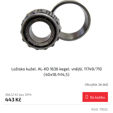
Ložisko kužel. AL-KO 1636 kegel. vnější, 11749/710
(40x18/h14,5)
Obvykle 26 dnů
366,12 Kč bez DPH
Do košíku
443 Kč
Kód:
70021