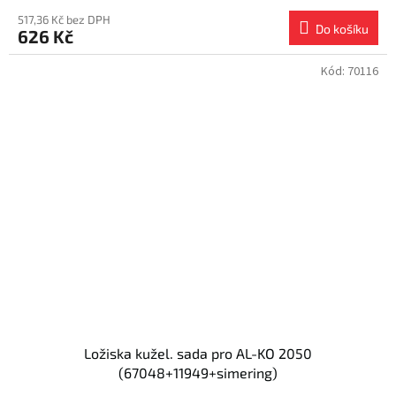
517,36 Kč bez DPH
Do košíku
626 Kč
Kód:
70116
Ložiska kužel. sada pro AL-KO 2050
(67048+11949+simering)