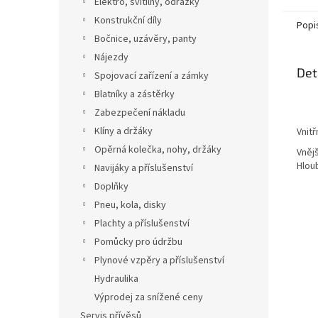
Elektro, svítilny, odrazky
Konstrukční díly
Popi
Bočnice, uzávěry, panty
Nájezdy
Det
Spojovací zařízení a zámky
Blatníky a zástěrky
Zabezpečení nákladu
Klíny a držáky
Vnitř
Opěrná kolečka, nohy, držáky
Vněj
Hlou
Navijáky a příslušenství
Doplňky
Pneu, kola, disky
Plachty a příslušenství
Pomůcky pro údržbu
Plynové vzpěry a příslušenství
Hydraulika
Výprodej za snížené ceny
Servis přívěsů