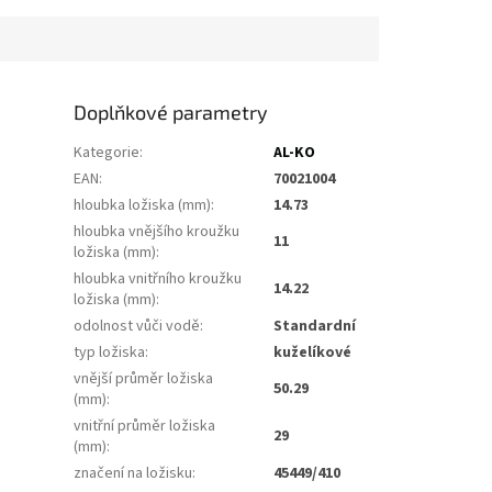
Doplňkové parametry
Kategorie
:
AL-KO
EAN
:
70021004
hloubka ložiska (mm)
:
14.73
hloubka vnějšího kroužku
11
ložiska (mm)
:
hloubka vnitřního kroužku
14.22
ložiska (mm)
:
odolnost vůči vodě
:
Standardní
typ ložiska
:
kuželíkové
vnější průměr ložiska
50.29
(mm)
:
vnitřní průměr ložiska
29
(mm)
:
značení na ložisku
:
45449/410