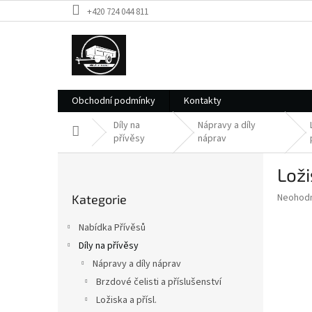
Přejít
+420 724 044 811
na
obsah
Obchodní podmínky
Kontakty
Díly na
Nápravy a díly
Domů
přívěsy
náprav
P
Loži
o
Přeskočit
s
Průměr
Neohod
Kategorie
kategorie
t
hodnoce
r
produkt
Nabídka Přívěsů
a
je
Díly na přívěsy
0,0
n
z
Nápravy a díly náprav
n
5
í
Brzdové čelisti a příslušenství
hvězdič
p
Ložiska a přísl.