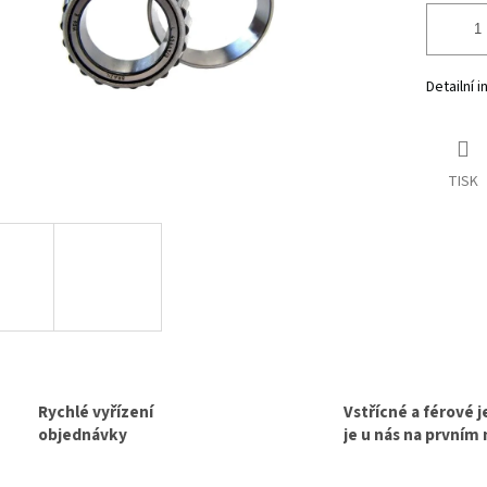
Detailní 
TISK
Rychlé vyřízení
Vstřícné a férové 
objednávky
je u nás na prvním