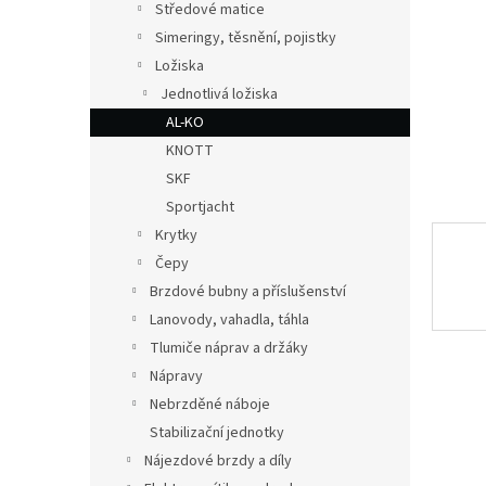
a
Středové matice
n
Simeringy, těsnění, pojistky
e
Ložiska
l
Jednotlivá ložiska
AL-KO
KNOTT
SKF
Sportjacht
Krytky
Čepy
Brzdové bubny a příslušenství
Lanovody, vahadla, táhla
Tlumiče náprav a držáky
Nápravy
Nebrzděné náboje
Stabilizační jednotky
Nájezdové brzdy a díly