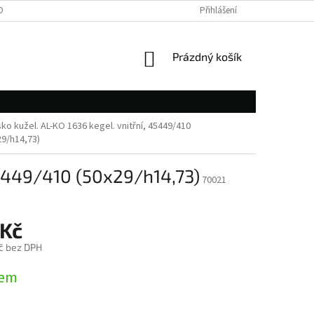
OBNÍCH ÚDAJŮ
Přihlášení
NÁKUPNÍ
Prázdný košík
KOŠÍK
sko kužel. AL-KO 1636 kegel. vnitřní, 45449/410
29/h14,73)
 45449/410 (50x29/h14,73)
70021
 Kč
č bez DPH
dem