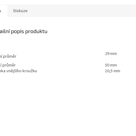
s
Diskuze
ailní popis produktu
29 mm
ní průměr
ší průměr
50 mm
bka vnějšího kroužku
10,5 mm