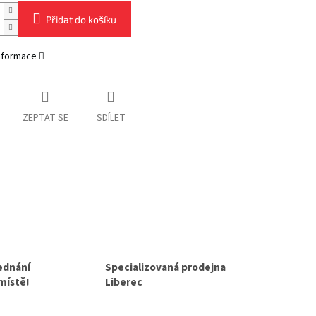
Přidat do košíku
informace
ZEPTAT SE
SDÍLET
jednání
Specializovaná prodejna
 místě!
Liberec