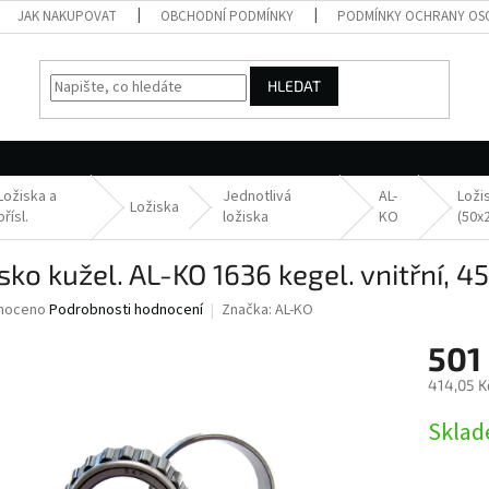
JAK NAKUPOVAT
OBCHODNÍ PODMÍNKY
PODMÍNKY OCHRANY OS
HLEDAT
Ložiska a
Jednotlivá
AL-
Loži
Ložiska
přísl.
ložiska
KO
(50x
sko kužel. AL-KO 1636 kegel. vnitřní,
né
noceno
Podrobnosti hodnocení
Značka:
AL-KO
ní
501
u
414,05 K
Měrná
Skla
cena:
ek.