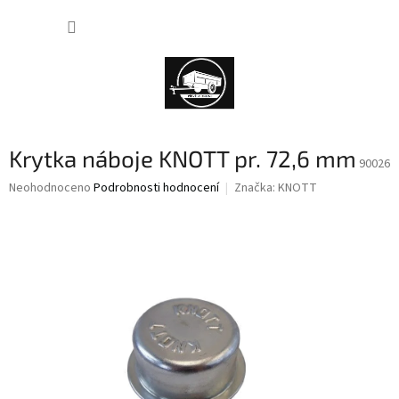
Přejít
NÁKUP
na
obsah
KOŠÍK
Krytka náboje KNOTT pr. 72,6 mm
90026
Průměrné
Neohodnoceno
Podrobnosti hodnocení
Značka:
KNOTT
hodnocení
produktu
je
0,0
z
5
hvězdiček.