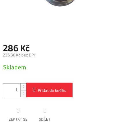
286 Kč
236,36 Kč bez DPH
Měrná
Skladem
cena:
Přidat do košíku
ZEPTAT SE
SDÍLET