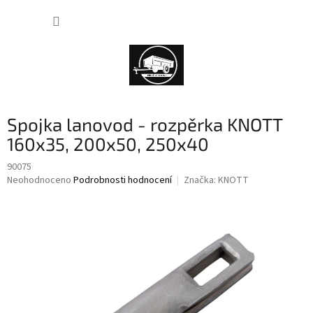
Přejít
NÁKUP
na
obsah
KOŠÍK
Spojka lanovod - rozpěrka KNOTT
160x35, 200x50, 250x40
90075
Průměrné
Neohodnoceno
Podrobnosti hodnocení
Značka:
KNOTT
hodnocení
produktu
je
0,0
z
5
hvězdiček.