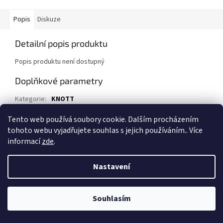
Popis
Diskuze
Detailní popis produktu
Popis produktu není dostupný
Doplňkové parametry
Kategorie
:
KNOTT
EAN
:
90075001
Tento web používá soubory cookie. Dalším procházením
tohoto webu vyjadřujete souhlas s jejich používáním.. Více
Z
informací
zde
.
á
Vytvořil Shoptet
p
Nastavení
a
t
Copyright 2026
Přívěsy za auto, přívěsné vozíky
. Všechna práva
í
Souhlasím
vyhrazena.