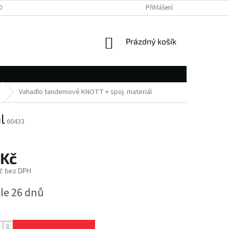
OBNÍCH ÚDAJŮ
Přihlášení
NÁKUPNÍ
Prázdný košík
KOŠÍK
Vahadlo tandemové KNOTT + spoj. materiál
l
60433
 Kč
č bez DPH
le 26 dnů