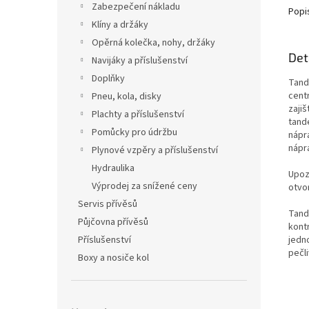
Zabezpečení nákladu
Popi
Klíny a držáky
Opěrná kolečka, nohy, držáky
Det
Navijáky a příslušenství
Doplňky
Tand
cent
Pneu, kola, disky
zaji
Plachty a příslušenství
tand
Pomůcky pro údržbu
nápr
nápr
Plynové vzpěry a příslušenství
Hydraulika
Upoz
Výprodej za snížené ceny
otvo
Servis přívěsů
Tand
Půjčovna přívěsů
kontr
jedn
Příslušenství
pečl
Boxy a nosiče kol