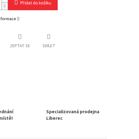
Přidat do košíku
informace
ZEPTAT SE
SDÍLET
jednání
Specializovaná prodejna
 místě!
Liberec