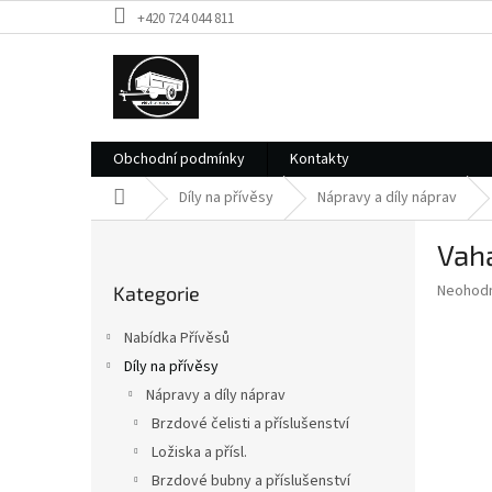
Přejít
+420 724 044 811
na
obsah
Obchodní podmínky
Kontakty
Domů
Díly na přívěsy
Nápravy a díly náprav
P
Vah
o
Přeskočit
s
Průměr
Neohod
Kategorie
kategorie
t
hodnoce
r
produkt
Nabídka Přívěsů
a
je
Díly na přívěsy
0,0
n
z
Nápravy a díly náprav
n
5
í
Brzdové čelisti a příslušenství
hvězdič
p
Ložiska a přísl.
a
Brzdové bubny a příslušenství