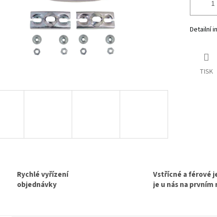
Detailní 
TISK
Rychlé vyřízení
Vstřícné a férové 
objednávky
je u nás na prvním