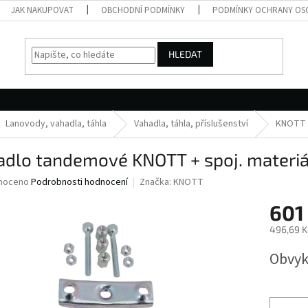
JAK NAKUPOVAT
OBCHODNÍ PODMÍNKY
PODMÍNKY OCHRANY OS
HLEDAT
Lanovody, vahadla, táhla
Vahadla, táhla, příslušenství
KNOTT
adlo tandemové KNOTT + spoj. materiá
né
noceno
Podrobnosti hodnocení
Značka:
KNOTT
ní
601
u
496,69 K
Měrná
Obvyk
cena:
ek.