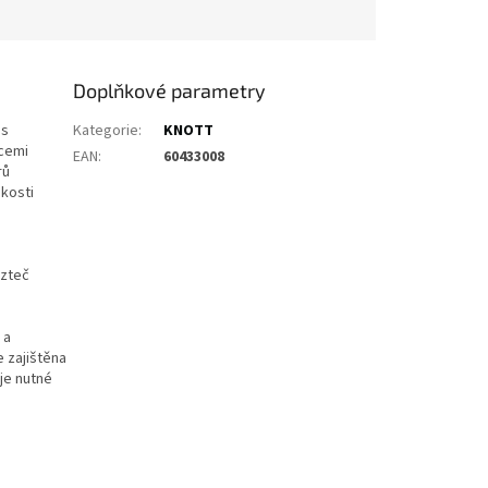
Doplňkové parametry
 s
Kategorie
:
KNOTT
icemi
EAN
:
60433008
rů
kosti
ozteč
 a
e zajištěna
je nutné