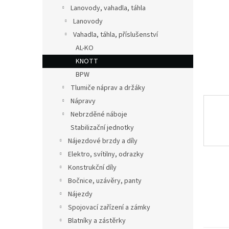
n
Lanovody, vahadla, táhla
e
Lanovody
l
Vahadla, táhla, příslušenství
AL-KO
KNOTT
BPW
Tlumiče náprav a držáky
Nápravy
Nebrzděné náboje
Stabilizační jednotky
Nájezdové brzdy a díly
Elektro, svítilny, odrazky
Konstrukční díly
Bočnice, uzávěry, panty
Nájezdy
Spojovací zařízení a zámky
Blatníky a zástěrky