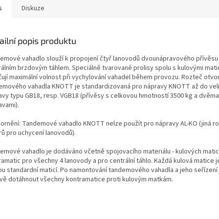
s
Diskuze
ailní popis produktu
emové vahadlo slouží k propojení čtyř lanovodů dvounápravového přívěsu
rálním brzdovým táhlem. Speciálně tvarované prolisy spolu s kulovými mat
šťují maximální volnost při vychylování vahadel během provozu. Rozteč otvo
emového vahadla KNOTT je standardizovaná pro nápravy KNOTT až do veli
avy typu GB18, resp. VGB18 (přívěsy s celkovou hmotností 3500 kg a dvěma
avami).
ornění: Tandemové vahadlo KNOTT nelze použít pro nápravy AL-KO (jiná r
rů pro uchycení lanovodů).
emové vahadlo je dodáváno včetně spojovacího materiálu - kulových matic
amatic pro všechny 4 lanovody a pro centrální táhlo. Každá kulová matice j
ou standardní maticí. Po namontování tandemového vahadla a jeho seřízení 
ivě dotáhnout všechny kontramatice proti kulovým matkám.