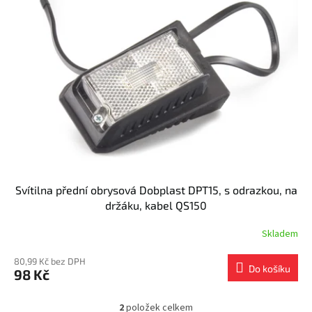
Svítilna přední obrysová Dobplast DPT15, s odrazkou, na
držáku, kabel QS150
Skladem
80,99 Kč bez DPH
Do košíku
98 Kč
2
položek celkem