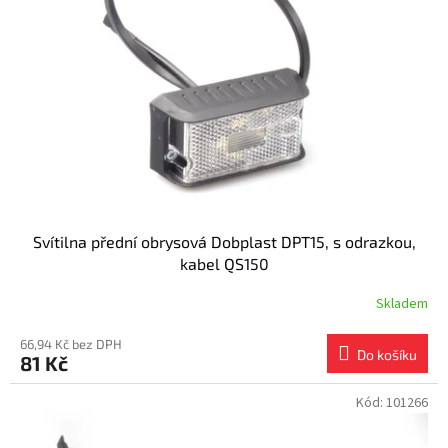
s
k
p
t
r
ů
o
d
u
k
t
ů
Svítilna přední obrysová Dobplast DPT15, s odrazkou,
kabel QS150
Skladem
66,94 Kč bez DPH
Do košíku
81 Kč
Kód:
101266