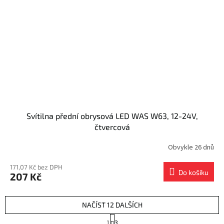
Svítilna přední obrysová LED WAS W63, 12-24V,
čtvercová
Obvykle 26 dnů
171,07 Kč bez DPH
Do košíku
207 Kč
NAČÍST 12 DALŠÍCH
S
1
3