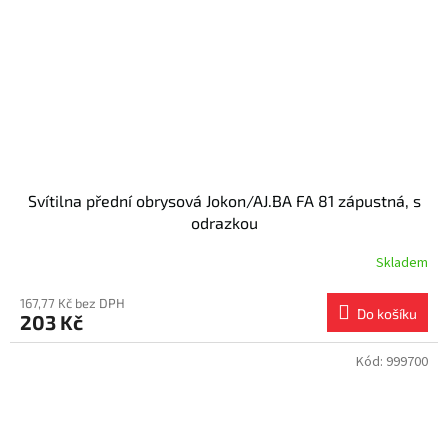
Svítilna přední obrysová Jokon/AJ.BA FA 81 zápustná, s
odrazkou
Skladem
167,77 Kč bez DPH
Do košíku
203 Kč
Kód:
999700