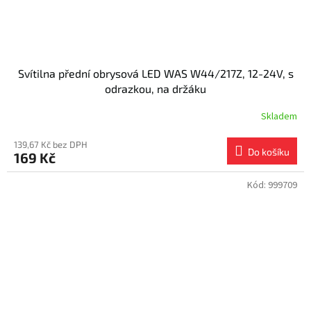
Svítilna přední obrysová LED WAS W44/217Z, 12-24V, s
odrazkou, na držáku
Skladem
139,67 Kč bez DPH
Do košíku
169 Kč
Kód:
999709