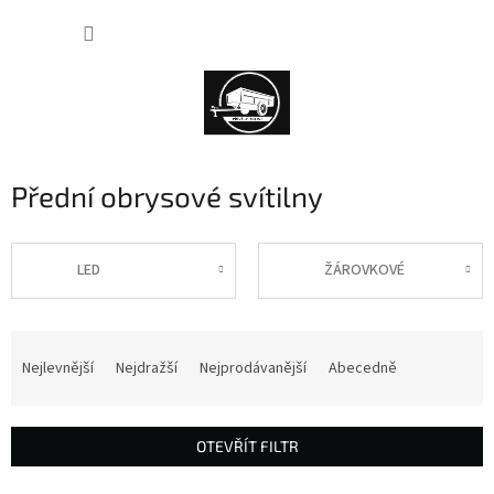
Přejít
NÁKUP
na
obsah
KOŠÍK
Přední obrysové svítilny
LED
ŽÁROVKOVÉ
Ř
a
Nejlevnější
Nejdražší
Nejprodávanější
Abecedně
z
e
n
OTEVŘÍT FILTR
í
p