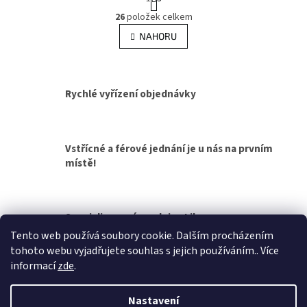
t
O
r
26
položek celkem
v
á
l
NAHORU
n
á
k
d
o
v
a
á
c
Rychlé vyřízení objednávky
n
í
í
p
r
v
Vstřícné a férové jednání je u nás na prvním
k
místě!
y
v
ý
p
Specializovaná prodejna Liberec
i
s
Tento web používá soubory cookie. Dalším procházením
u
tohoto webu vyjadřujete souhlas s jejich používáním.. Více
Z
informací
zde
.
á
Vytvořil Shoptet
p
Nastavení