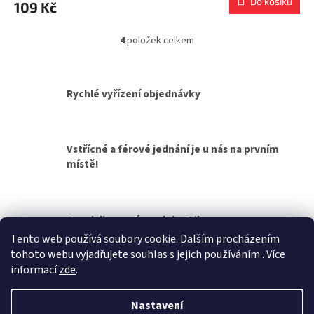
Do košíku
109 Kč
4
položek celkem
O
v
l
á
Rychlé vyřízení objednávky
d
a
c
í
Vstřícné a férové jednání je u nás na prvním
p
místě!
r
v
k
y
v
Specializovaná prodejna Liberec
ý
Tento web používá soubory cookie. Dalším procházením
p
tohoto webu vyjadřujete souhlas s jejich používáním.. Více
i
Z
informací
zde
.
s
á
u
Vytvořil Shoptet
p
Nastavení
a