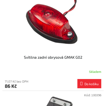
s
k
p
t
r
ů
o
d
u
k
t
ů
Svítilna zadní obrysová GMAK G02
Skladem
71,07 Kč bez DPH
Do košíku
86 Kč
Kód:
100396