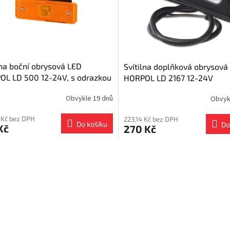
lna boční obrysová LED
Svítilna doplňková obrysová
OL LD 500 12-24V, s odrazkou
HORPOL LD 2167 12-24V
žáku
Obvykle 19 dnů
Obvyk
 Kč bez DPH
223,14 Kč bez DPH
Do košíku
Do
Kč
270 Kč
O
v
l
á
d
a
c
í