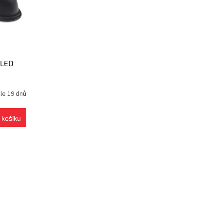
 LED
le 19 dnů
 košíku