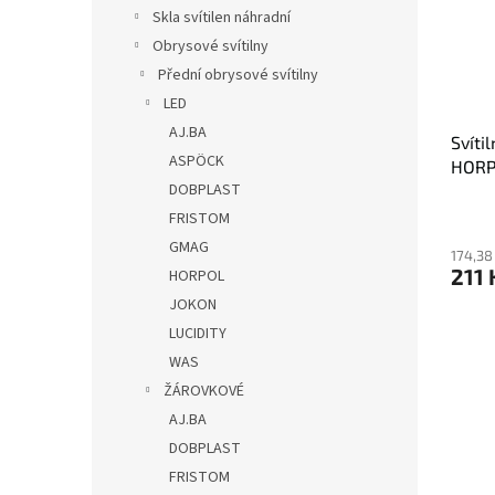
s
o
n
Skla svítilen náhradní
p
d
e
Obrysové svítilny
r
u
l
o
k
Přední obrysové svítilny
d
t
LED
u
ů
AJ.BA
Svíti
k
ASPÖCK
HORP
t
DOBPLAST
na dr
ů
FRISTOM
GMAG
174,38
211 
HORPOL
JOKON
LUCIDITY
WAS
ŽÁROVKOVÉ
AJ.BA
DOBPLAST
FRISTOM