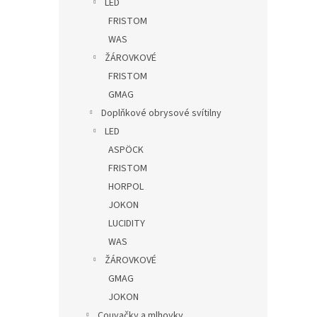
LED
FRISTOM
WAS
ŽÁROVKOVÉ
FRISTOM
GMAG
Doplňkové obrysové svítilny
LED
ASPÖCK
FRISTOM
HORPOL
JOKON
LUCIDITY
WAS
ŽÁROVKOVÉ
GMAG
JOKON
Couvačky a mlhovky