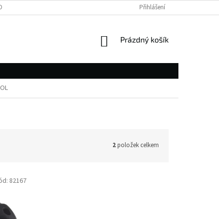
OBNÍCH ÚDAJŮ
Přihlášení
NÁKUPNÍ
Prázdný košík
KOŠÍK
OL
2
položek celkem
ód:
82167