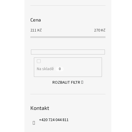
Cena
211
Kč
270
Kč
Na skladě
0
ROZBALIT FILTR
Kontakt
+420 724 044 811