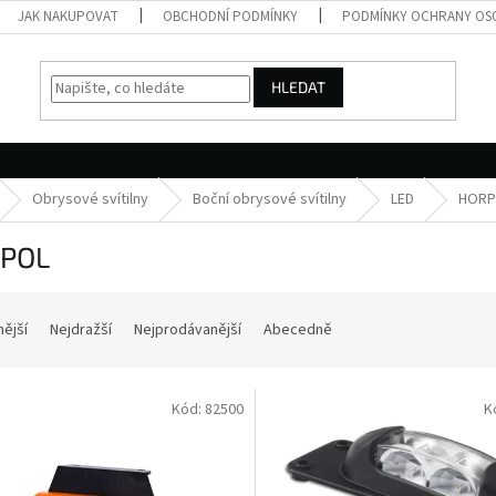
JAK NAKUPOVAT
OBCHODNÍ PODMÍNKY
PODMÍNKY OCHRANY OS
HLEDAT
Obrysové svítilny
Boční obrysové svítilny
LED
HORP
POL
nější
Nejdražší
Nejprodávanější
Abecedně
Kód:
82500
K