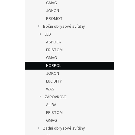
GMAG
JOKON
PROMOT
Boční obrysové svítilny
LED
ASPÖCK
FRISTOM
GMAG
HORPOL
JOKON
LUCIDITY
WAS
ŽÁROVKOVÉ
AJ.BA
FRISTOM
GMAG
Zadní obrysové svítilny