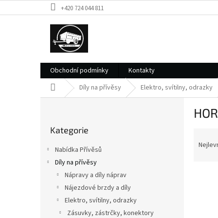
Přejít
+420 724 044 811
na
obsah
Obchodní podmínky
Kontakty
Domů
Díly na přívěsy
Elektro, svítilny, odrazky
P
HOR
o
Přeskočit
s
Kategorie
kategorie
Ř
t
a
r
Nejlev
Nabídka Přívěsů
z
a
Díly na přívěsy
e
n
V
n
Nápravy a díly náprav
n
ý
í
í
Nájezdové brzdy a díly
p
p
p
Elektro, svítilny, odrazky
i
r
a
Zásuvky, zástrčky, konektory