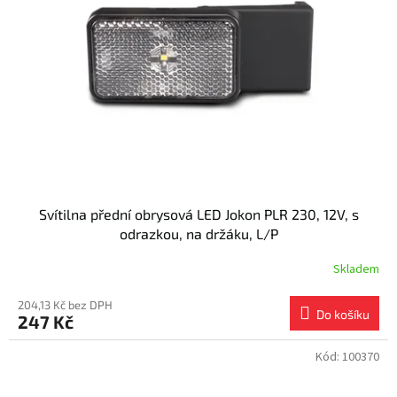
s
k
p
t
r
ů
o
d
u
k
t
ů
Svítilna přední obrysová LED Jokon PLR 230, 12V, s
odrazkou, na držáku, L/P
Skladem
204,13 Kč bez DPH
Do košíku
247 Kč
Kód:
100370