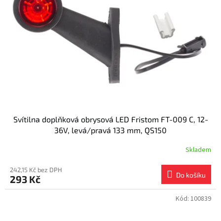
s
k
p
t
r
ů
o
d
u
k
t
ů
Svítilna doplňková obrysová LED Fristom FT-009 C, 12-
36V, levá/pravá 133 mm, QS150
Skladem
242,15 Kč bez DPH
Do košíku
293 Kč
Kód:
100839