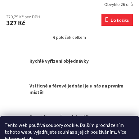
Obvykle 26 dnů
270,25 Kč bez DPH
Do košíku
327 Kč
6
položek celkem
O
v
l
á
Rychlé vyřízení objednávky
d
a
c
í
Vstřícné a férové jednání je u nás na prvním
p
místě!
r
v
k
y
v
Specializovaná prodejna Liberec
ý
Tento web používá soubory cookie. Dalším procházením
p
tohoto webu vyjadřujete souhlas s jejich používáním.. Více
i
Z