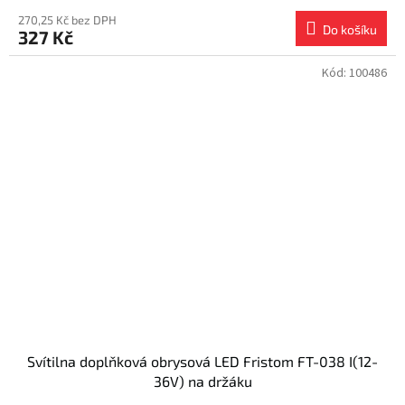
270,25 Kč bez DPH
Do košíku
327 Kč
Kód:
100486
Svítilna doplňková obrysová LED Fristom FT-038 I(12-
36V) na držáku