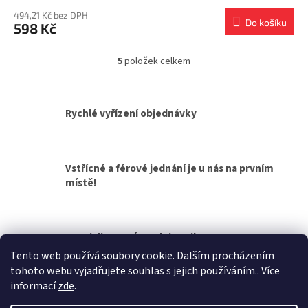
494,21 Kč bez DPH
Do košíku
598 Kč
5
položek celkem
O
v
l
á
Rychlé vyřízení objednávky
d
a
c
í
Vstřícné a férové jednání je u nás na prvním
p
místě!
r
v
k
y
v
Specializovaná prodejna Liberec
ý
Tento web používá soubory cookie. Dalším procházením
p
tohoto webu vyjadřujete souhlas s jejich používáním.. Více
i
Z
informací
zde
.
s
á
u