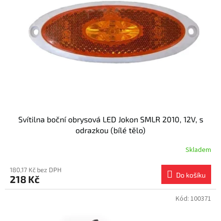
s
k
p
t
r
ů
o
d
u
k
t
ů
Svítilna boční obrysová LED Jokon SMLR 2010, 12V, s
odrazkou (bílé tělo)
Skladem
180,17 Kč bez DPH
Do košíku
218 Kč
Kód:
100371