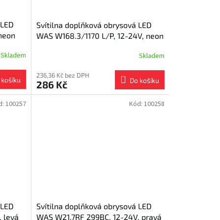
 LED
Svítilna doplňková obrysová LED
neon
WAS W168.3/1170 L/P, 12-24V, neon
ef.
Skladem
Skladem
236,36 Kč bez DPH
 košíku
Do košíku
286 Kč
d:
100257
Kód:
100258
 LED
Svítilna doplňková obrysová LED
 levá
WAS W21.7RF 299BC, 12-24V, pravá