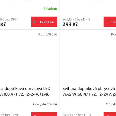
0
108 mm
Skladem
 Kč bez DPH
242,15 Kč bez DPH
Do košíku
Do
 Kč
293 Kč
Kód:
101656
Kó
lna doplňková obrysová LED
Svítilna doplňková obrysová
168.4/1172, 12-24V, levá,
WAS W168.4/1172, 12-24V, p
ef.
neon ef.
Obvykle 26 dnů
Obvyk
 Kč bez DPH
242,98 Kč bez DPH