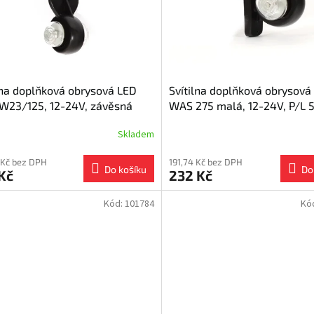
lna doplňková obrysová LED
Svítilna doplňková obrysová
W23/125, 12-24V, závěsná
WAS 275 malá, 12-24V, P/L
Skladem
 Kč bez DPH
191,74 Kč bez DPH
Do košíku
Do
Kč
232 Kč
Kód:
101784
Kó