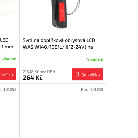
 LED
Svítilna doplňková obrysová LED
 50 mm
WAS W140/1081L/II(12-24V) na
držáku, Levá, neon efekt
Skladem
Skladem
218,18 Kč bez DPH
 košíku
Do košíku
264 Kč
d:
101859
Kód:
101858