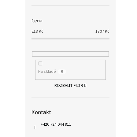
Cena
213
Kč
1307
Kč
Na skladě
0
ROZBALIT FILTR
Kontakt
+420 724 044 811