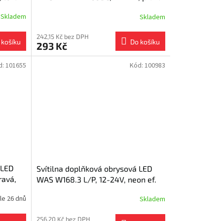
108 mm
Skladem
Skladem
242,15 Kč bez DPH
 košíku
Do košíku
293 Kč
d:
101655
Kód:
100983
 LED
Svítilna doplňková obrysová LED
ravá,
WAS W168.3 L/P, 12-24V, neon ef.
le 26 dnů
Skladem
256,20 Kč bez DPH