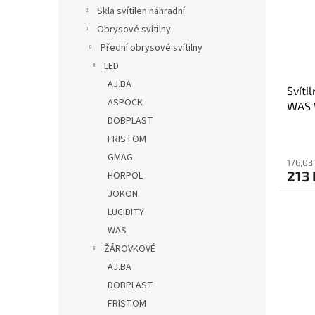
s
o
n
Skla svítilen náhradní
p
d
e
Obrysové svítilny
r
u
l
o
k
Přední obrysové svítilny
d
t
LED
u
ů
AJ.BA
Svíti
k
ASPÖCK
WAS 
t
DOBPLAST
ů
FRISTOM
GMAG
176,03
213 
HORPOL
JOKON
LUCIDITY
WAS
ŽÁROVKOVÉ
AJ.BA
DOBPLAST
FRISTOM