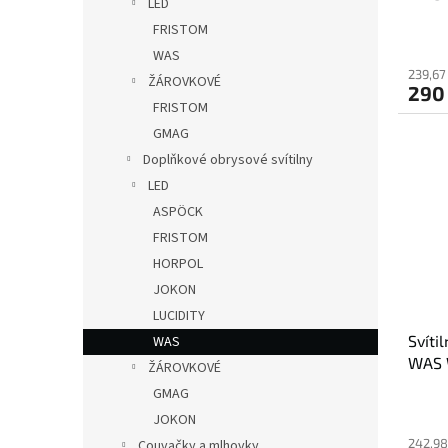
LED
QS15
FRISTOM
WAS
239,67
ŽÁROVKOVÉ
290
FRISTOM
GMAG
Doplňkové obrysové svítilny
LED
ASPÖCK
FRISTOM
HORPOL
JOKON
LUCIDITY
Svíti
WAS
WAS W
ŽÁROVKOVÉ
neon 
GMAG
JOKON
242,98
Couvačky a mlhovky