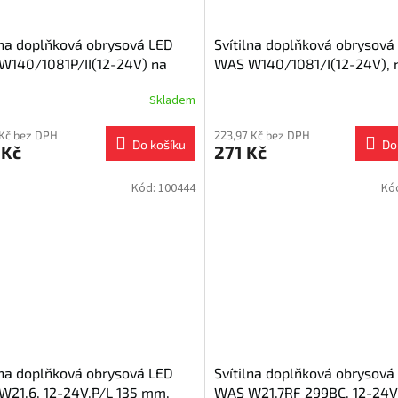
lna doplňková obrysová LED
Svítilna doplňková obrysová
W140/1081P/II(12-24V) na
WAS W140/1081/I(12-24V), 
u, Pravá, neon efekt
efekt
Skladem
 Kč bez DPH
223,97 Kč bez DPH
Do košíku
Do
 Kč
271 Kč
Kód:
100444
Kó
lna doplňková obrysová LED
Svítilna doplňková obrysová
21.6, 12-24V,P/L 135 mm,
WAS W21.7RF 299BC, 12-24V,