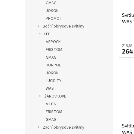
GMAG
JOKON
Svíti
PROMOT
WAS 
Boční obrysové svítilny
držák
LED
ASPÖCK
218,18
FRISTOM
264
GMAG
HORPOL
JOKON
LUCIDITY
WAS
ŽÁROVKOVÉ
AJ.BA
FRISTOM
GMAG
Svíti
Zadní obrysové svítilny
WAS W