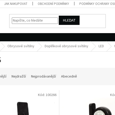
JAK NAKUPOVAT
OBCHODNÍ PODMÍNKY
PODMÍNKY OCHRANY OS
HLEDAT
Obrysové svítilny
Doplňkové obrysové svítilny
LED
S
nější
Nejdražší
Nejprodávanější
Abecedně
Kód:
100266
Kó