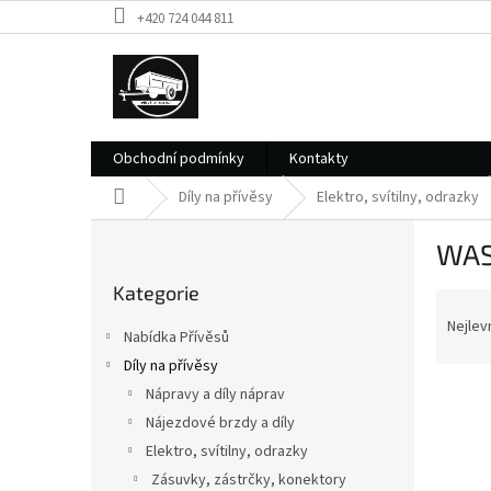
Přejít
+420 724 044 811
na
obsah
Obchodní podmínky
Kontakty
Domů
Díly na přívěsy
Elektro, svítilny, odrazky
P
WA
o
Přeskočit
s
Kategorie
kategorie
Ř
t
a
r
Nejlev
Nabídka Přívěsů
z
a
Díly na přívěsy
e
n
V
n
Nápravy a díly náprav
n
ý
í
í
Nájezdové brzdy a díly
p
p
p
Elektro, svítilny, odrazky
i
r
a
Zásuvky, zástrčky, konektory