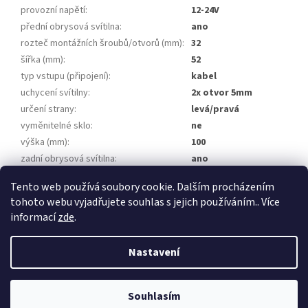
provozní napětí
:
12-24V
přední obrysová svítilna
:
ano
rozteč montážních šroubů/otvorů (mm)
:
32
šířka (mm)
:
52
typ vstupu (připojení)
:
kabel
uchycení svítilny
:
2x otvor 5mm
určení strany
:
levá/pravá
vyměnitelné sklo
:
ne
výška (mm)
:
100
zadní obrysová svítilna
:
ano
homologace
:
ano
Tento web používá soubory cookie. Dalším procházením
tohoto webu vyjadřujete souhlas s jejich používáním.. Více
Z
informací
zde
.
á
Vytvořil Shoptet
p
Nastavení
a
t
Copyright 2026
Přívěsy za auto, přívěsné vozíky
. Všechna práva
í
Souhlasím
vyhrazena.