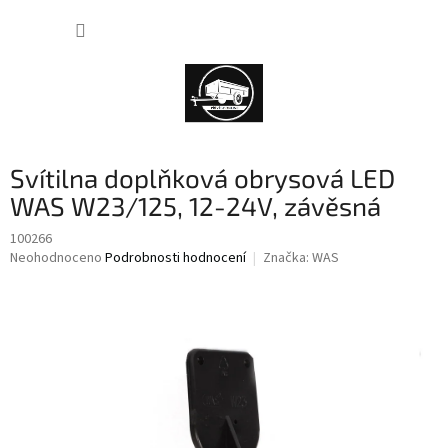
Přejít
NÁKUP
na
obsah
KOŠÍK
Svítilna doplňková obrysová LED
WAS W23/125, 12-24V, závěsná
100266
Průměrné
Neohodnoceno
Podrobnosti hodnocení
Značka:
WAS
hodnocení
produktu
je
0,0
z
5
hvězdiček.