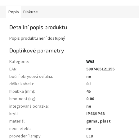
Popis
Diskuze
Detailní popis produktu
Popis produktu není dostupný
Doplňkové parametry
Kategorie
:
WAS
EAN
:
5907465121255
boční obrysová svítilna
:
ne
délka kabelu
:
0.1
hloubka (mm)
:
45
hmotnost (kg)
:
0.06
integrovaná odrazka
:
ne
krytí
:
IP66/IP68
materiál
:
guma, plast
neon efekt
:
ne
provedení lampy
:
LED