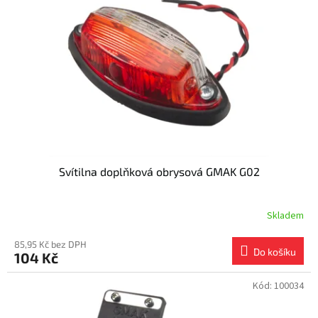
s
k
p
t
r
ů
o
d
u
k
t
ů
Svítilna doplňková obrysová GMAK G02
Skladem
85,95 Kč bez DPH
Do košíku
104 Kč
Kód:
100034