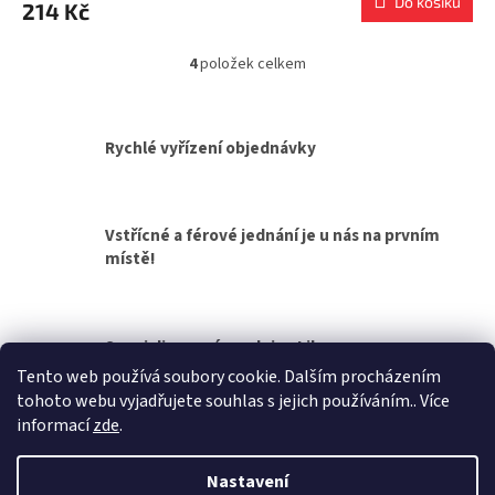
Do košíku
214 Kč
4
položek celkem
O
v
l
á
Rychlé vyřízení objednávky
d
a
c
í
Vstřícné a férové jednání je u nás na prvním
p
místě!
r
v
k
y
v
Specializovaná prodejna Liberec
ý
Tento web používá soubory cookie. Dalším procházením
p
tohoto webu vyjadřujete souhlas s jejich používáním.. Více
i
Z
informací
zde
.
s
á
u
Vytvořil Shoptet
p
Nastavení
a