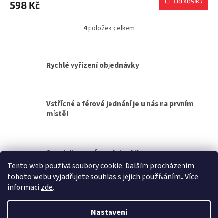
Do košíku
598 Kč
4
položek celkem
O
v
l
á
Rychlé vyřízení objednávky
d
a
c
í
Vstřícné a férové jednání je u nás na prvním
p
místě!
r
v
k
y
v
Specializovaná prodejna Liberec
ý
Tento web používá soubory cookie. Dalším procházením
p
tohoto webu vyjadřujete souhlas s jejich používáním.. Více
i
Z
informací
zde
.
s
á
u
Vytvořil Shoptet
p
Nastavení
a