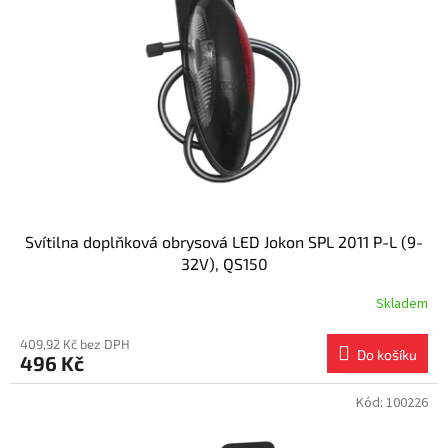
s
k
p
t
r
ů
o
d
u
k
t
ů
Svítilna doplňková obrysová LED Jokon SPL 2011 P-L (9-
32V), QS150
Skladem
409,92 Kč bez DPH
Do košíku
496 Kč
Kód:
100226