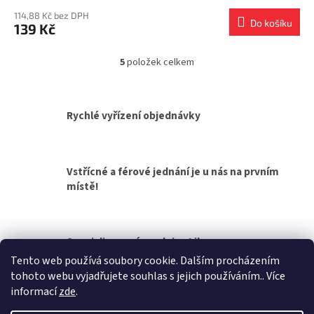
114,88 Kč bez DPH
Do košíku
139 Kč
5
položek celkem
O
v
l
á
Rychlé vyřízení objednávky
d
a
c
í
Vstřícné a férové jednání je u nás na prvním
p
místě!
r
v
k
y
v
Specializovaná prodejna Liberec
ý
Tento web používá soubory cookie. Dalším procházením
p
tohoto webu vyjadřujete souhlas s jejich používáním.. Více
i
Z
informací
zde
.
s
á
u