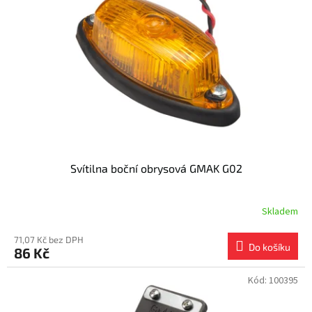
s
k
p
t
r
ů
o
d
u
k
t
ů
Svítilna boční obrysová GMAK G02
Skladem
71,07 Kč bez DPH
Do košíku
86 Kč
Kód:
100395