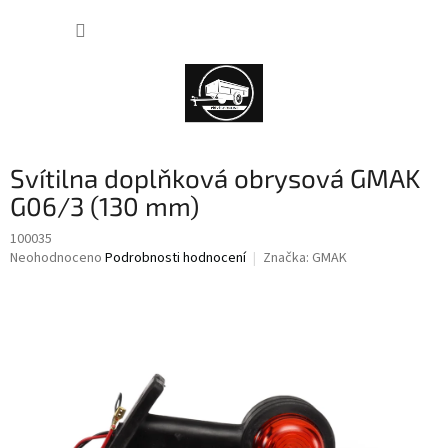
Přejít
NÁKUP
na
obsah
KOŠÍK
Svítilna doplňková obrysová GMAK
G06/3 (130 mm)
100035
Průměrné
Neohodnoceno
Podrobnosti hodnocení
Značka:
GMAK
hodnocení
produktu
je
0,0
z
5
hvězdiček.