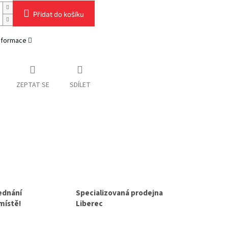
Přidat do košíku
informace
ZEPTAT SE
SDÍLET
jednání
Specializovaná prodejna
 místě!
Liberec