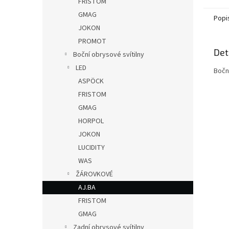
FRISTOM
GMAG
Popi
JOKON
PROMOT
Det
Boční obrysové svítilny
LED
Bočn
ASPÖCK
FRISTOM
GMAG
HORPOL
JOKON
LUCIDITY
WAS
ŽÁROVKOVÉ
AJ.BA
FRISTOM
GMAG
Zadní obrysové svítilny