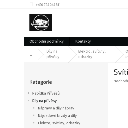
Přejít
+420 724 044 811
na
obsah
Obchodní podmínky
Kontakty
Díly na
Elektro, svítilny,
O
Domů
přívěsy
odrazky
s
P
Svít
o
Přeskočit
s
Průměr
Neohod
Kategorie
kategorie
t
hodnoce
r
produkt
Nabídka Přívěsů
a
je
Díly na přívěsy
0,0
n
z
Nápravy a díly náprav
n
5
í
Nájezdové brzdy a díly
hvězdič
p
Elektro, svítilny, odrazky