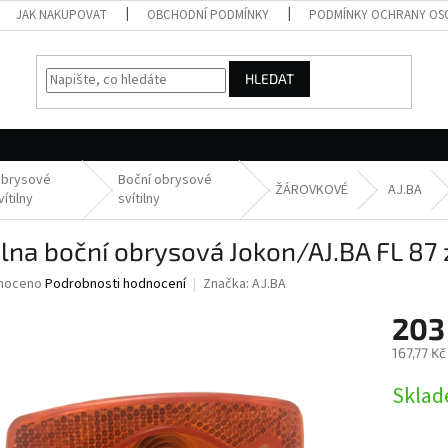
JAK NAKUPOVAT
OBCHODNÍ PODMÍNKY
PODMÍNKY OCHRANY OS
HLEDAT
brysové
Boční obrysové
ŽÁROVKOVÉ
AJ.BA
vítilny
svítilny
ilna boční obrysová Jokon/AJ.BA FL 87
né
noceno
Podrobnosti hodnocení
Značka:
AJ.BA
ní
203
u
167,77 K
Měrná
Skla
cena:
ek.