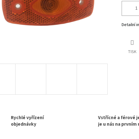
Detailní 
TISK
Rychlé vyřízení
Vstřícné a férové 
objednávky
je u nás na prvním