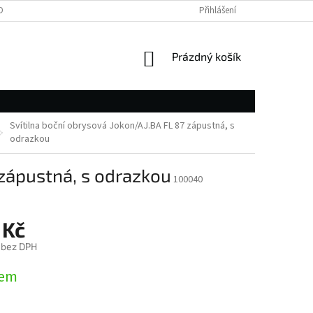
OBNÍCH ÚDAJŮ
Přihlášení
NÁKUPNÍ
Prázdný košík
KOŠÍK
Svítilna boční obrysová Jokon/AJ.BA FL 87 zápustná, s
odrazkou
 zápustná, s odrazkou
100040
 Kč
č bez DPH
dem