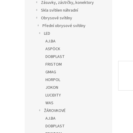
a
Zásuvky, zástrčky, konektory
n
Skla svítilen náhradní
e
Obrysové svítilny
l
Přední obrysové svítilny
LED
AJ.BA
ASPÖCK
DOBPLAST
FRISTOM
GMAG
HORPOL
JOKON
LUCIDITY
WAS
ŽÁROVKOVÉ
AJ.BA
DOBPLAST