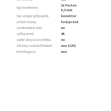
2x Faston
typ konektoru
:
6,3 mm
typ vstupu (připojení)
:
konektor
určení strany
:
levá/pravá
vyměnitelné sklo
:
ne
výška (mm)
:
45
zadní obrysová svítilna
:
ne
žárovky součástí balení
:
ano (12V)
homologace
:
ano