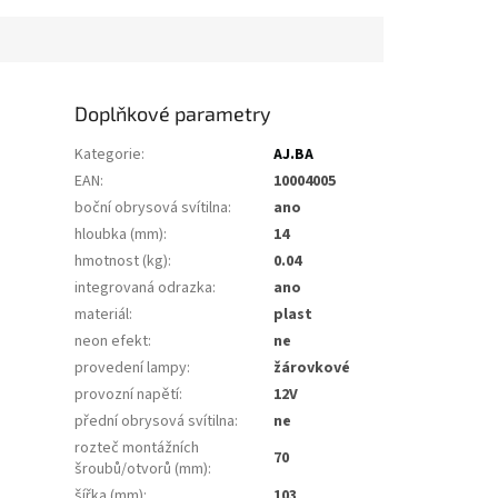
Doplňkové parametry
Kategorie
:
AJ.BA
EAN
:
10004005
boční obrysová svítilna
:
ano
hloubka (mm)
:
14
hmotnost (kg)
:
0.04
integrovaná odrazka
:
ano
materiál
:
plast
neon efekt
:
ne
provedení lampy
:
žárovkové
provozní napětí
:
12V
přední obrysová svítilna
:
ne
rozteč montážních
70
šroubů/otvorů (mm)
:
šířka (mm)
:
103