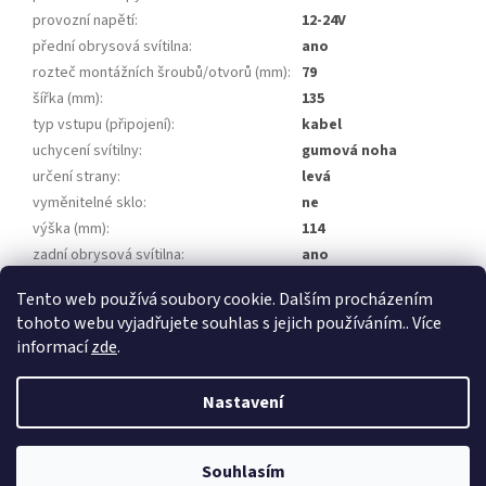
provozní napětí
:
12-24V
přední obrysová svítilna
:
ano
rozteč montážních šroubů/otvorů (mm)
:
79
šířka (mm)
:
135
typ vstupu (připojení)
:
kabel
uchycení svítilny
:
gumová noha
určení strany
:
levá
vyměnitelné sklo
:
ne
výška (mm)
:
114
zadní obrysová svítilna
:
ano
homologace
:
E20 7R 020869
Tento web používá soubory cookie. Dalším procházením
tohoto webu vyjadřujete souhlas s jejich používáním.. Více
Z
informací
zde
.
á
Vytvořil Shoptet
p
Nastavení
a
t
Copyright 2026
Přívěsy za auto, přívěsné vozíky
. Všechna práva
í
Souhlasím
vyhrazena.