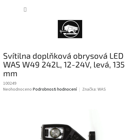
Přejít
NÁKUP
na
obsah
KOŠÍK
Svítilna doplňková obrysová LED
WAS W49 242L, 12-24V, levá, 135
mm
100249
Průměrné
Neohodnoceno
Podrobnosti hodnocení
Značka:
WAS
hodnocení
produktu
je
0,0
z
5
hvězdiček.