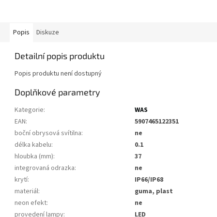
Popis
Diskuze
Detailní popis produktu
Popis produktu není dostupný
Doplňkové parametry
Kategorie
:
WAS
EAN
:
5907465122351
boční obrysová svítilna
:
ne
délka kabelu
:
0.1
hloubka (mm)
:
37
integrovaná odrazka
:
ne
krytí
:
IP66/IP68
materiál
:
guma, plast
neon efekt
:
ne
provedení lampy
:
LED