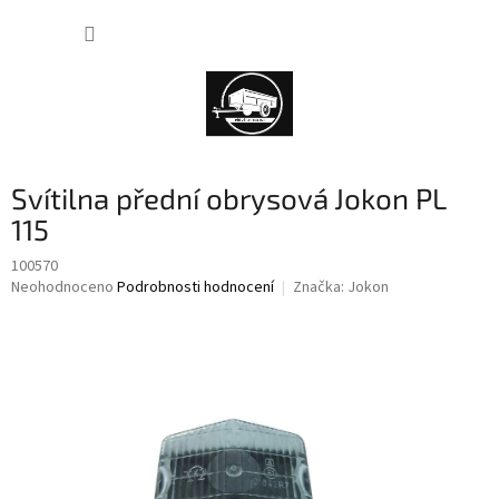
Přejít
NÁKUP
na
obsah
KOŠÍK
Svítilna přední obrysová Jokon PL
115
100570
Průměrné
Neohodnoceno
Podrobnosti hodnocení
Značka:
Jokon
hodnocení
produktu
je
0,0
z
5
hvězdiček.