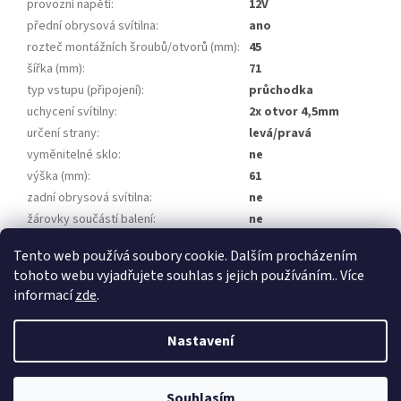
provozní napětí
:
12V
přední obrysová svítilna
:
ano
rozteč montážních šroubů/otvorů (mm)
:
45
šířka (mm)
:
71
typ vstupu (připojení)
:
průchodka
uchycení svítilny
:
2x otvor 4,5mm
určení strany
:
levá/pravá
vyměnitelné sklo
:
ne
výška (mm)
:
61
zadní obrysová svítilna
:
ne
žárovky součástí balení
:
ne
homologace
:
ano
Tento web používá soubory cookie. Dalším procházením
tohoto webu vyjadřujete souhlas s jejich používáním.. Více
Z
informací
zde
.
á
Vytvořil Shoptet
p
Nastavení
a
t
Copyright 2026
Přívěsy za auto, přívěsné vozíky
. Všechna práva
í
Souhlasím
vyhrazena.