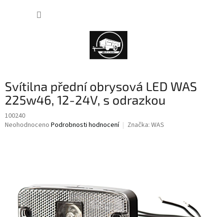
Přejít
NÁKUP
na
obsah
KOŠÍK
Svítilna přední obrysová LED WAS
225w46, 12-24V, s odrazkou
100240
Průměrné
Neohodnoceno
Podrobnosti hodnocení
Značka:
WAS
hodnocení
produktu
je
0,0
z
5
hvězdiček.