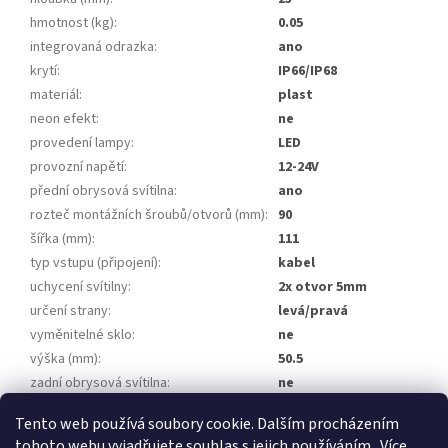
hmotnost (kg)
:
0.05
integrovaná odrazka
:
ano
krytí
:
IP66/IP68
materiál
:
plast
neon efekt
:
ne
provedení lampy
:
LED
provozní napětí
:
12-24V
přední obrysová svítilna
:
ano
rozteč montážních šroubů/otvorů (mm)
:
90
šířka (mm)
:
111
typ vstupu (připojení)
:
kabel
uchycení svítilny
:
2x otvor 5mm
určení strany
:
levá/pravá
vyměnitelné sklo
:
ne
výška (mm)
:
50.5
zadní obrysová svítilna
:
ne
homologace
:
E20 7R 020845
Tento web používá soubory cookie. Dalším procházením
tohoto webu vyjadřujete souhlas s jejich používáním.. Více