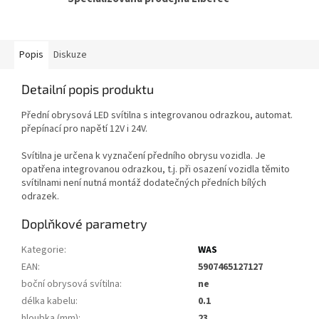
Popis
Diskuze
Detailní popis produktu
Přední obrysová LED svítilna s integrovanou odrazkou, automat.
přepínací pro napětí 12V i 24V.
Svítilna je určena k vyznačení předního obrysu vozidla. Je
opatřena integrovanou odrazkou, t.j. při osazení vozidla těmito
svítilnami není nutná montáž dodatečných předních bílých
odrazek.
Doplňkové parametry
Kategorie
:
WAS
EAN
:
5907465127127
boční obrysová svítilna
:
ne
délka kabelu
:
0.1
hloubka (mm)
:
23